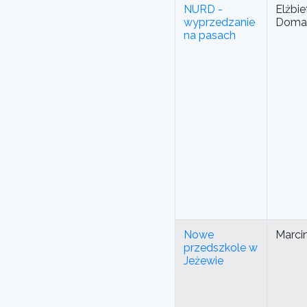
NURD -
Elżbi
wyprzedzanie
Doma
na pasach
Nowe
Marcin
przedszkole w
Jeżewie