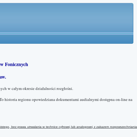
w Fonicznych
aw.
ych w całym okresie działalności rozgłośni.
To historia regionu opowiedziana dokumentami audialnymi dostępna on-line na
istego, bez prawa utrwalania w technice cyfrowej lub analogowej
z
zakazem rozpowszechniani