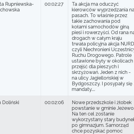
eta Rupniewska-
00:02:27
Ta akcja ma oduczyć
chowska
kierowców wyprzedzania n
pasach. To właśnie przez
takie zachowania pod
kołami samochodów giną
piesi i rowerzyści. Od rana n
drogach w całym kraju
trwała policyjna akcja NURD
czyli Niechronieni Uczestnic
Ruchu Drogowego. Patrole
ustawione były w okolicach
przejść dla pieszych i
skrzyżowań. Jeden z nich -
na ulicy Jagiellońskiej w
Bydgoszczy. I posypały się
mandaty....
 Doliński
00:02:06
Nowe przedszkole i żłobek
powstanie w gminie Jeżewo
Na ten cel zostanie
wykorzystany stary budyne
po gimnazjum. Samorząd
chce pozyskać pomoc