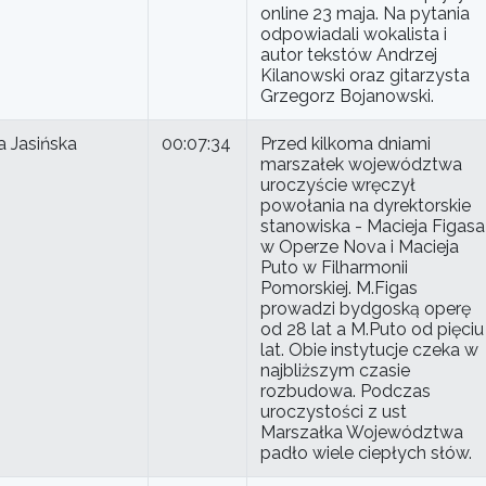
online 23 maja. Na pytania
odpowiadali wokalista i
autor tekstów Andrzej
Kilanowski oraz gitarzysta
Grzegorz Bojanowski.
 Jasińska
00:07:34
Przed kilkoma dniami
marszałek województwa
uroczyście wręczył
powołania na dyrektorskie
stanowiska - Macieja Figasa
w Operze Nova i Macieja
Puto w Filharmonii
Pomorskiej. M.Figas
prowadzi bydgoską operę
od 28 lat a M.Puto od pięciu
lat. Obie instytucje czeka w
najbliższym czasie
rozbudowa. Podczas
uroczystości z ust
Marszałka Województwa
padło wiele ciepłych słów.