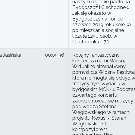
naszym regionie padło na
Bydgoszcz i Ciechocinek.
Jak się okazało w
Bydgoszczy na koniec
czerwca 2019 roku kolejka
po mieszkania socjalne
liczyła 1250 osób, w
Ciechocinku - 70.
 Jasińska
00:05:36
Kolejny fantastyczny
koncert za nami. Wiosna
Wirtuali to alternatywny
pomysł dla Wiosny Festiwali
która nie mogła się odbyć 
tradycyjnym wydaniu w
bydgoskim MCK-u. Podcza
czwartego koncertu
zaprezentowali się muzycy
pod wodzą Stefana
Węgłowskiego w ramach
projektu Nexus 3. Stefan
Węgłowski jest
kompozytorem,