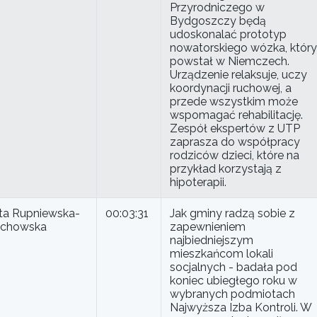
Przyrodniczego w
Bydgoszczy będą
udoskonalać prototyp
nowatorskiego wózka, który
powstał w Niemczech.
Urządzenie relaksuje, uczy
koordynacji ruchowej, a
przede wszystkim może
wspomagać rehabilitację.
Zespół ekspertów z UTP
zaprasza do współpracy
rodziców dzieci, które na
przykład korzystają z
hipoterapii.
eta Rupniewska-
00:03:31
Jak gminy radzą sobie z
chowska
zapewnieniem
najbiedniejszym
mieszkańcom lokali
socjalnych - badała pod
koniec ubiegłego roku w
wybranych podmiotach
Najwyższa Izba Kontroli. W