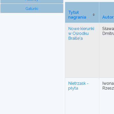
Gatunki
Tytuł
nagrania
Autor
Nowe kierunki
Sława
w Ośrodku
Dmitr
Braille'a
Nietrzask -
Iwona
płyta
Rzesz