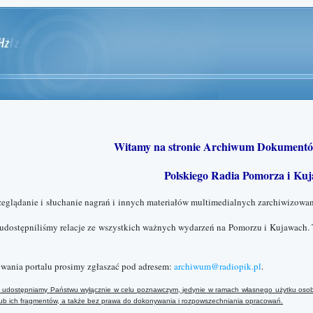
Witamy na stronie Archiwum Dokumentó
Polskiego Radia Pomorza i Kuj
zeglądanie i słuchanie nagrań i innych materiałów multimedialnych zarchiwizowan
 udostępniliśmy relacje ze wszystkich ważnych wydarzeń na Pomorzu i Kujawach. 
wania portalu prosimy zgłaszać pod adresem:
archiwum@radiopik.pl
.
ały udostępniamy Państwu wyłącznie w celu poznawczym, jedynie w ramach własnego użytku osob
 lub ich fragmentów, a także bez prawa do dokonywania i rozpowszechniania opracowań.