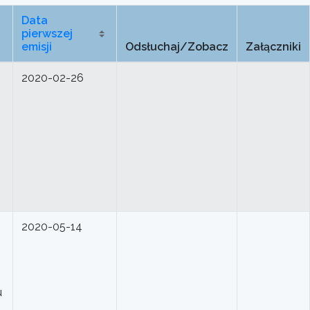
Data
pierwszej
emisji
Odsłuchaj/Zobacz
Załączniki
2020-02-26
2020-05-14
u