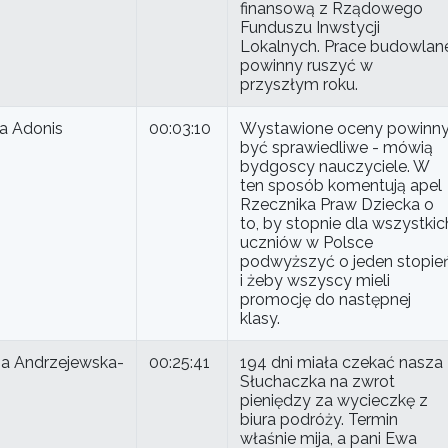
finansową z Rządowego
Funduszu Inwstycji
Lokalnych. Prace budowlan
powinny ruszyć w
przyszłym roku.
na Adonis
00:03:10
Wystawione oceny powinn
być sprawiedliwe - mówią
bydgoscy nauczyciele. W
ten sposób komentują apel
Rzecznika Praw Dziecka o
to, by stopnie dla wszystkic
uczniów w Polsce
podwyższyć o jeden stopie
i żeby wszyscy mieli
promocję do następnej
klasy.
na Andrzejewska-
00:25:41
194 dni miała czekać nasza
Słuchaczka na zwrot
pieniędzy za wycieczkę z
biura podróży. Termin
właśnie mija, a pani Ewa