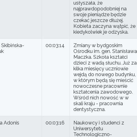
usłyszała, że
najprawdopodobniej na
swoje pieniądze będzie
czekać jeszcze dłużej.
Kobieta zaczyna wątpić, że
kiedykolwiek je odzyska.
 Skibińska-
00:03:14
Zmiany w bydgoskim
uk
Ośrodku im. gen. Stanisława
Maczka. Szkoła kształci
dzieci z wadą słuchu. Już za
kilka miesięcy uczniowie
wejdą do nowego budynku,
w którym będą się mieścić
nowoczesne pracownie
kształcenia zawodowego.
Wśród nich nowość w w
skali kraju - pracownia
dentystyczna.
na Adonis
00:03:16
Naukowcy i studenci z
Uniwersytetu
Technologiczno-