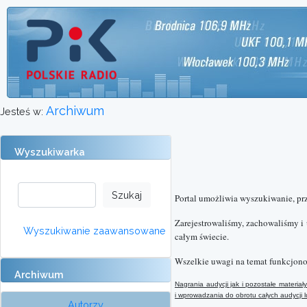
Archiwum
Jesteś w:
Wyszukiwarka
Portal umożliwia wyszukiwanie, pr
Zarejestrowaliśmy, zachowaliśmy i
Wyszukiwanie zaawansowane
całym świecie.
Wszelkie uwagi na temat funkcjono
Archiwum
Nagrania audycji jak i pozostałe materi
i wprowadzania do obrotu całych audycji
Autorzy