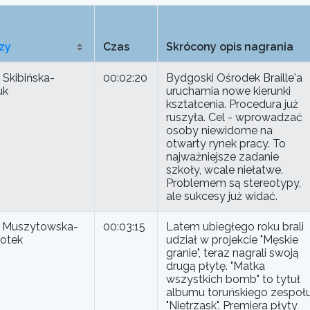
zy
Czas
Skrócony opis nagrania
 Skibińska-
00:02:20
Bydgoski Ośrodek Braille'a
uk
uruchamia nowe kierunki
kształcenia. Procedura już
ruszyła. Cel - wprowadzać
osoby niewidome na
otwarty rynek pracy. To
najważniejsze zadanie
szkoły, wcale niełatwe.
Problemem są stereotypy,
ale sukcesy już widać.
 Muszytowska-
00:03:15
Latem ubiegłego roku brali
otek
udział w projekcie "Męskie
granie", teraz nagrali swoją
drugą płytę. "Matka
wszystkich bomb" to tytuł
albumu toruńskiego zespoł
"Nietrzask". Premiera płyty