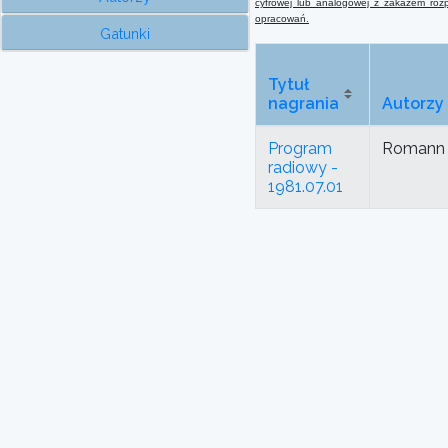
cyfrowej lub analogowej
z
zakazem rozpo
opracowań.
Gatunki
Tytuł
nagrania
Autorzy
Program
Romann
radiowy -
1981.07.01