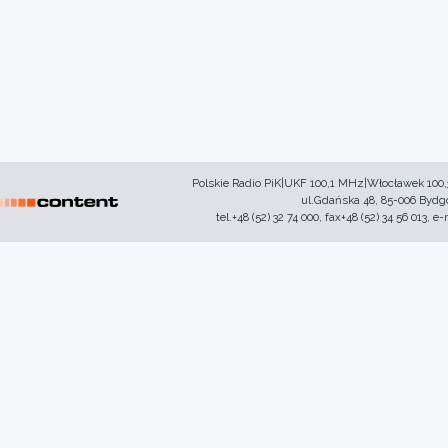
Polskie Radio PiK|UKF 100,1 MHz|Włocławek 100
ul.Gdańska 48, 85-006 Byd
tel.+48 (52) 32 74 000, fax+48 (52) 34 56 013, e