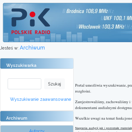
Archiwum
Jesteś w:
Wyszukiwarka
Portal umożliwia wyszukiwanie, pr
rozgłośni.
Wyszukiwanie zaawansowane
Zarejestrowaliśmy, zachowaliśmy i
dokumentami audialnymi dostępna o
Archiwum
Wszelkie uwagi na temat funkcjono
Nagrania audycji jak i pozostałe mater
Autorzy