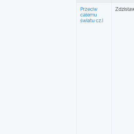
Przeciw
Zdzisła
całemu
światu cz.I