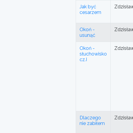
Jak być
Zdzisła
cesarzem
Okoń -
Zdzisła
usunąć
Okoń -
Zdzisła
słuchowisko
cz.I
Dlaczego
Zdzisła
nie zabiłem