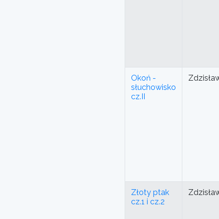
Okoń -
Zdzisła
słuchowisko
cz.II
Złoty ptak
Zdzisła
cz.1 i cz.2