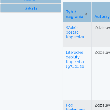
Gatunki
Tytuł
nagrania
Autorzy
Wokół
Zdzisła
postaci
Kopernika
Literackie
Zdzisła
debiuty
Kopernika -
1971.01.26
Pod
Zdzisła
Krojantami -