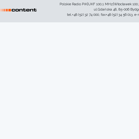
Polskie Radio PiK|UKF 100,1 MHz|Włocławek 100
ul.Gdańska 48, 85-006 Byd
tel.+48 (52) 32 74 000, fax+48 (52) 34 56 013, e