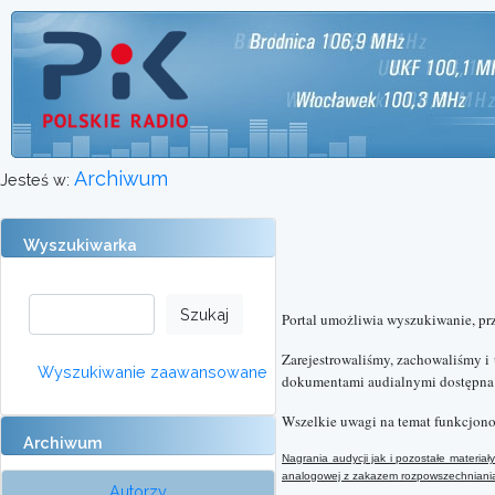
Archiwum
Jesteś w:
Wyszukiwarka
Portal umożliwia wyszukiwanie, pr
Zarejestrowaliśmy, zachowaliśmy i
Wyszukiwanie zaawansowane
dokumentami audialnymi dostępna o
Wszelkie uwagi na temat funkcjono
Archiwum
Nagrania audycji jak i pozostałe materi
analogowej
z
zakazem rozpowszechniania 
Autorzy