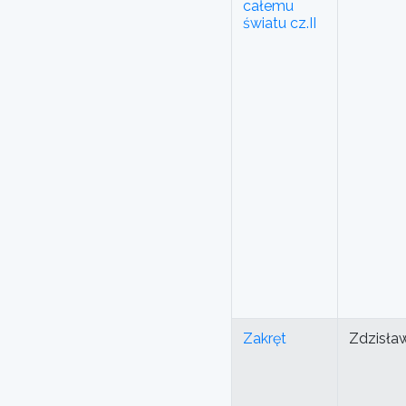
całemu
światu cz.II
Zakręt
Zdzisła