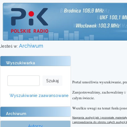
Archiwum
Jesteś w:
Wyszukiwarka
Portal umożliwia wyszukiwanie, pr
Zarejestrowaliśmy, zachowaliśmy i
Wyszukiwanie zaawansowane
całym świecie.
Wszelkie uwagi na temat funkcjono
Archiwum
Nagrania audycji jak i pozostałe materi
i wprowadzania do obrotu całych audycji
Autorzy