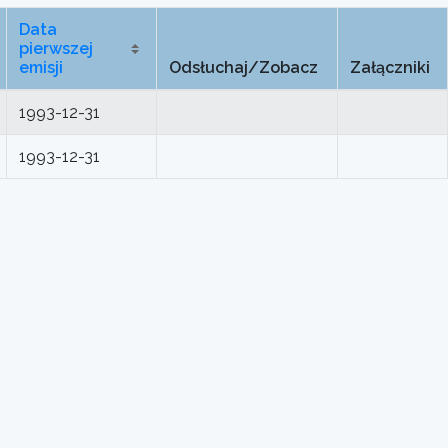
Data
pierwszej
emisji
Odsłuchaj/Zobacz
Załączniki
1993-12-31
1993-12-31