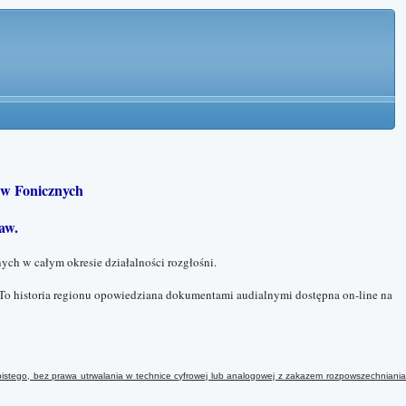
w Fonicznych
aw.
ych w całym okresie działalności rozgłośni.
To historia regionu opowiedziana dokumentami audialnymi dostępna on-line na
istego, bez prawa utrwalania w technice cyfrowej lub analogowej
z
zakazem rozpowszechniani