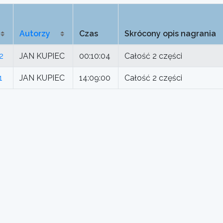
Autorzy
Czas
Skrócony opis nagrania
2
JAN KUPIEC
00:10:04
Całość 2 części
1
JAN KUPIEC
14:09:00
Całość 2 części