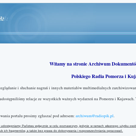
Witamy na stronie Archiwum Dokumentó
Polskiego Radia Pomorza i Kuj
zeglądanie i słuchanie nagrań i innych materiałów multimedialnych zarchiwizowan
 udostępniliśmy relacje ze wszystkich ważnych wydarzeń na Pomorzu i Kujawach. 
wania portalu prosimy zgłaszać pod adresem:
archiwum@radiopik.pl
.
ały udostępniamy Państwu wyłącznie w celu poznawczym, jedynie w ramach własnego użytku osob
 lub ich fragmentów, a także bez prawa do dokonywania i rozpowszechniania opracowań.