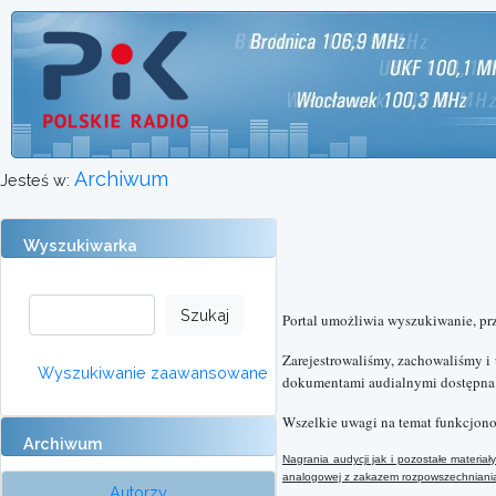
Archiwum
Jesteś w:
Wyszukiwarka
Portal umożliwia wyszukiwanie, pr
Zarejestrowaliśmy, zachowaliśmy i
Wyszukiwanie zaawansowane
dokumentami audialnymi dostępna o
Wszelkie uwagi na temat funkcjono
Archiwum
Nagrania audycji jak i pozostałe materi
analogowej
z
zakazem rozpowszechniania 
Autorzy