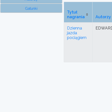
Gatunki
Tytuł
nagrania
Autorzy
Dzienna
EDWARD
jazda
pociągiem