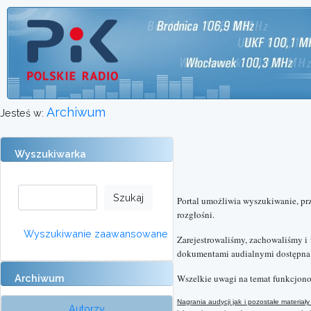
Archiwum
Jesteś w:
Wyszukiwarka
Portal umożliwia wyszukiwanie, pr
rozgłośni.
Wyszukiwanie zaawansowane
Zarejestrowaliśmy, zachowaliśmy i
dokumentami audialnymi dostępna o
Archiwum
Wszelkie uwagi na temat funkcjono
Nagrania audycji jak i pozostałe materi
Autorzy