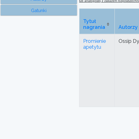
lub analogowej
z
zakazem rozpowszechnian
Gatunki
Tytuł
nagrania
Autorzy
Promienie
Ossip 
apetytu