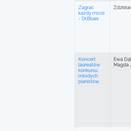
Zagrać
Zdzisła
każdy może
- Dr.Blues
Koncert
Ewa Dą
laureatów
Magda J
konkursu
młodych
pianistów