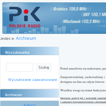
Archiwum
Jesteś w:
Wyszukiwarka
Portal umożliwia wyszukiwanie, pr
Zarejestrowaliśmy, zachowaliśmy i
Wyszukiwanie zaawansowane
dostępna on-line na całym świecie.
Wszelkie uwagi na temat funkcjono
Archiwum
Nagrania audycji jak i pozostałe mater
z
zakazem rozpowszechniania i wprowadzan
Autorzy