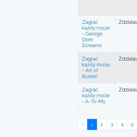
Zagrać
Zdzisła
każdy może
- George
Dorn
Screams
Zagrać
Zdzisła
każdy może
- Art of
Illusion
Zagrać
Zdzisła
każdy może
- A-To-My
‹
1
2
3
4
5