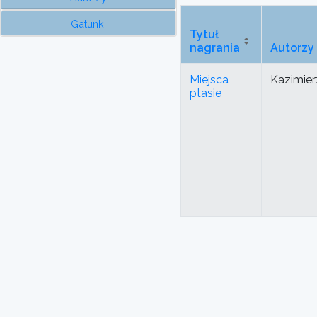
Gatunki
Tytuł
nagrania
Autorzy
Miejsca
Kazimier
ptasie