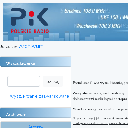
Archiwum
Jesteś w:
Wyszukiwarka
Portal umożliwia wyszukiwanie, pr
Zarejestrowaliśmy, zachowaliśmy i
Wyszukiwanie zaawansowane
dokumentami audialnymi dostępna o
Wszelkie uwagi na temat funkcjono
Archiwum
Nagrania audycji jak i pozostałe materi
analogowej
z
zakazem rozpowszechniania 
Autorzy