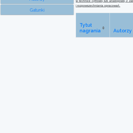
w technice cyfrowej lub analogowej
z
zak
i rozpowszechniania opracowań.
Gatunki
Tytuł
nagrania
Autorzy