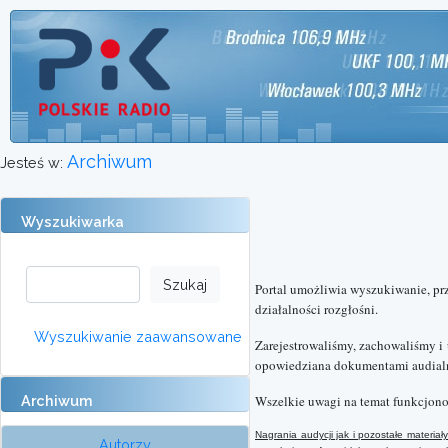
Archiwum
Jesteś w:
Wyszukiwarka
Portal umożliwia wyszukiwanie, pr
działalności rozgłośni.
Wyszukiwanie zaawansowane
Zarejestrowaliśmy, zachowaliśmy i
opowiedziana dokumentami audialn
Archiwum
Wszelkie uwagi na temat funkcjono
Nagrania audycji jak i pozostałe materi
Autorzy