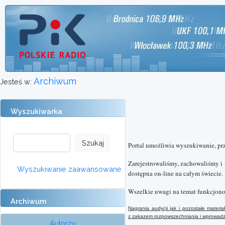
Archiwum
Jesteś w:
Wyszukiwarka
Portal umożliwia wyszukiwanie, pr
Zarejestrowaliśmy, zachowaliśmy i
Wyszukiwanie zaawansowane
dostępna on-line na całym świecie.
Wszelkie uwagi na temat funkcjono
Archiwum
Nagrania audycji jak i pozostałe mater
z
zakazem rozpowszechniania i wprowadzan
Autorzy