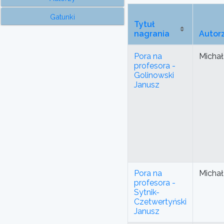
Gatunki
Tytuł
nagrania
Autor
Pora na
Michał
profesora -
Golinowski
Janusz
Pora na
Michał
profesora -
Sytnik-
Czetwertyński
Janusz