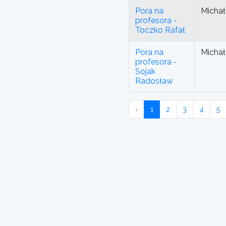
Pora na
Michał
profesora -
Toczko Rafał
Pora na
Michał
profesora -
Sojak
Radosław
‹
1
2
3
4
5