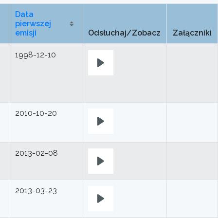
Data
pierwszej
emisji
Odsłuchaj/Zobacz
Załączniki
1998-12-10
Play
2010-10-20
Play
2013-02-08
Play
2013-03-23
Play