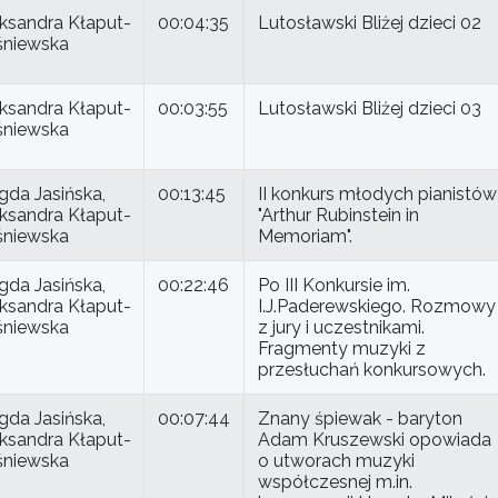
ksandra Kłaput-
00:04:35
Lutosławski Bliżej dzieci 02
śniewska
ksandra Kłaput-
00:03:55
Lutosławski Bliżej dzieci 03
śniewska
da Jasińska,
00:13:45
II konkurs młodych pianistów
ksandra Kłaput-
"Arthur Rubinstein in
śniewska
Memoriam".
da Jasińska,
00:22:46
Po III Konkursie im.
ksandra Kłaput-
I.J.Paderewskiego. Rozmowy
śniewska
z jury i uczestnikami.
Fragmenty muzyki z
przesłuchań konkursowych.
da Jasińska,
00:07:44
Znany śpiewak - baryton
ksandra Kłaput-
Adam Kruszewski opowiada
śniewska
o utworach muzyki
współczesnej m.in.