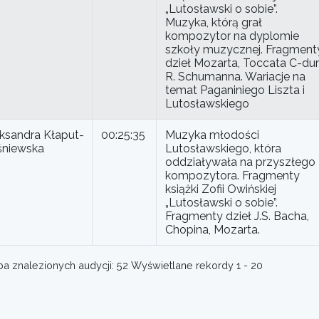
„Lutosławski o sobie”.
Muzyka, którą grał
kompozytor na dyplomie
szkoły muzycznej. Fragment
dzieł Mozarta, Toccata C-dur
R. Schumanna. Wariacje na
temat Paganiniego Liszta i
Lutosławskiego
ksandra Kłaput-
00:25:35
Muzyka młodości
śniewska
Lutosławskiego, która
oddziaływała na przyszłego
kompozytora. Fragmenty
książki Zofii Owińskiej
„Lutosławski o sobie”.
Fragmenty dzieł J.S. Bacha,
Chopina, Mozarta.
a znalezionych audycji: 52 Wyświetlane rekordy 1 - 20