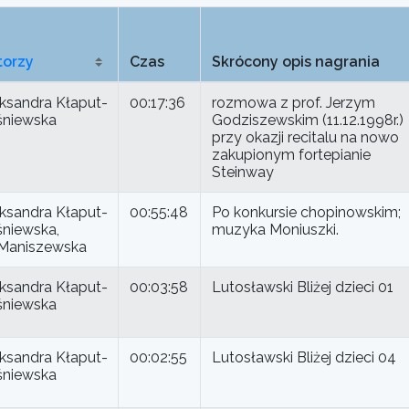
torzy
Czas
Skrócony opis nagrania
ksandra Kłaput-
00:17:36
rozmowa z prof. Jerzym
śniewska
Godziszewskim (11.12.1998r.)
przy okazji recitalu na nowo
zakupionym fortepianie
Steinway
ksandra Kłaput-
00:55:48
Po konkursie chopinowskim;
niewska,
muzyka Moniuszki.
 Maniszewska
ksandra Kłaput-
00:03:58
Lutosławski Bliżej dzieci 01
śniewska
ksandra Kłaput-
00:02:55
Lutosławski Bliżej dzieci 04
śniewska