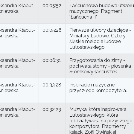
ksandra Kłaput-
00:05:52
Łańcuchowa budowa utworu
śniewska
muzycznego. Fragment
"Łańcucha II"
ksandra Kłaput-
00:05:28
Pierwsze utwory dziecięce -
śniewska
Miniatury Ludowe. Cztery
śląskie melodie ludowe
Lutosławskiego.
ksandra Kłaput-
00:06:31
Przygotowania do zimy -
śniewska
pochwała słomy - piosenka
Słomkowy łańcuszek.
ksandra Kłaput-
00:33:28
Inspiracje muzyczne
śniewska
przyszłego kompozytora.
ksandra Kłaput-
00:32:23
Muzyka, która inspirowała
śniewska
Lutosławskiego, która
oddziaływała na przyszłego
kompozytora. Fragmenty
książki Zofii Owińskiej