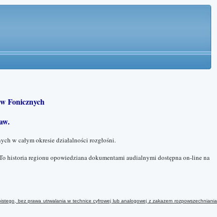
w Fonicznych
aw.
ych w całym okresie działalności rozgłośni.
To historia regionu opowiedziana dokumentami audialnymi dostępna on-line na
istego, bez prawa utrwalania w technice cyfrowej lub analogowej
z
zakazem rozpowszechniani