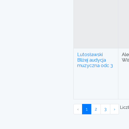
Lutosławski
Ale
Bliżej audycja
Wi
muzyczna odc 3
Liczb
‹
1
2
3
›