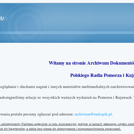
Witamy na stronie Archiwum Dokumentó
Polskiego Radia Pomorza i Kuj
zeglądanie i słuchanie nagrań i innych materiałów multimedialnych zarchiwizowan
 udostępniliśmy relacje ze wszystkich ważnych wydarzeń na Pomorzu i Kujawach. 
wania portalu prosimy zgłaszać pod adresem:
archiwum@radiopik.pl
.
ały udostępniamy Państwu wyłącznie w celu poznawczym, jedynie w ramach własnego użytku osob
 lub ich fragmentów, a także bez prawa do dokonywania i rozpowszechniania opracowań.