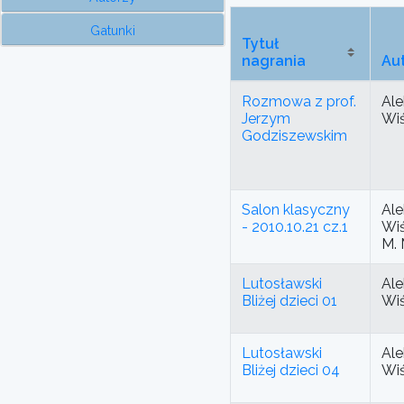
Gatunki
Tytuł
nagrania
Au
Rozmowa z prof.
Ale
Jerzym
Wi
Godziszewskim
Salon klasyczny
Ale
- 2010.10.21 cz.1
Wiś
M.
Lutosławski
Ale
Bliżej dzieci 01
Wi
Lutosławski
Ale
Bliżej dzieci 04
Wi