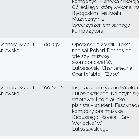
kompozycji Henryka Mikołaja
Góreckiego, którą wykonał n
Bydgoskim Festiwalu
Muzycznym z
towarzyszeniem samego
kompozytora.
ksandra Kłaput-
00:03:41
Opowieść o żółwiu. Tekst
śniewska
napisał Robert Desnos do
wierszy muzykę
skomponował W.
Lutosławski. Chantefleur a
Chantefable - "Żółw"
ksandra Kłaput-
00:24:12
Inspiracje muzyczne Witolda
śniewska
Lutosławskiego. Na czym się
wzorował i co grał jako
pianista – student. Fascynacj
kompozytora muzyką
Debussego, Ravela i „Gry
Weneckie” W.
Lutosławskiego.