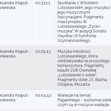
ksandra Kłaput-
00:33:13
Spotkanie z Witoldem
śniewska
Lutosławskim, jego muzyką i
jego muzycznymi
fascynacjami. Fragmenty
maszynopisu W.
Lutosławskiego „Życie i
muzyka”. W audycji Sonata
Haydna i III Symfonia
Szymanowskiego.
ksandra Kłaput-
00:25:43
Muzyka młodości
śniewska
Lutosławskiego, która
oddziaływała na przyszłego
kompozytora. Fragmenty
książki Zofii Owińskiej
„Lutosławski o sobie”.
Fragmenty dzieł J.S. Bacha,
Chopina, Mozarta.
ksandra Kłaput-
00:04:43
Wariacje na temat
śniewska
Paganiniego - wytłumaczeni
czym są w muzyce wariacje.