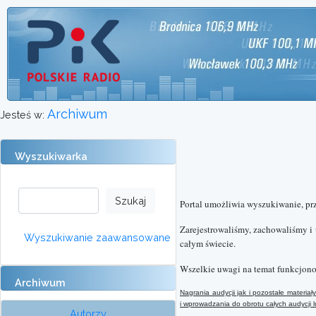
Archiwum
Jesteś w:
Wyszukiwarka
Portal umożliwia wyszukiwanie, pr
Zarejestrowaliśmy, zachowaliśmy i
Wyszukiwanie zaawansowane
całym świecie.
Wszelkie uwagi na temat funkcjono
Archiwum
Nagrania audycji jak i pozostałe materi
i wprowadzania do obrotu całych audycji
Autorzy