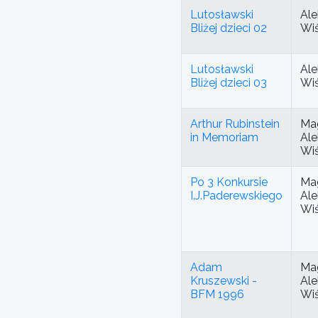
Lutosławski
Ale
Bliżej dzieci 02
Wi
Lutosławski
Ale
Bliżej dzieci 03
Wi
Arthur Rubinstein
Mag
in Memoriam
Ale
Wi
Po 3 Konkursie
Mag
I.J.Paderewskiego
Ale
Wi
Adam
Mag
Kruszewski -
Ale
BFM 1996
Wi