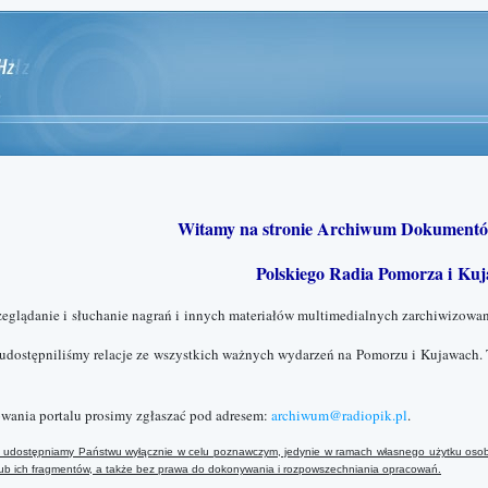
Witamy na stronie Archiwum Dokumentó
Polskiego Radia Pomorza i Kuj
zeglądanie i słuchanie nagrań i innych materiałów multimedialnych zarchiwizowan
 udostępniliśmy relacje ze wszystkich ważnych wydarzeń na Pomorzu i Kujawach. 
wania portalu prosimy zgłaszać pod adresem:
archiwum@radiopik.pl
.
ały udostępniamy Państwu wyłącznie w celu poznawczym, jedynie w ramach własnego użytku osob
 lub ich fragmentów, a także bez prawa do dokonywania i rozpowszechniania opracowań.