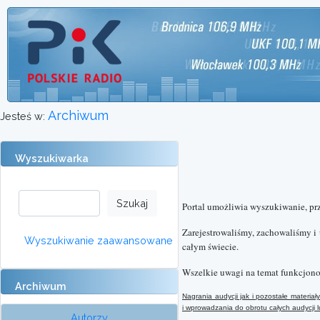
Archiwum
Jesteś w:
Wyszukiwarka
Portal umożliwia wyszukiwanie, pr
Zarejestrowaliśmy, zachowaliśmy i
Wyszukiwanie zaawansowane
całym świecie.
Wszelkie uwagi na temat funkcjono
Archiwum
Nagrania audycji jak i pozostałe materi
i wprowadzania do obrotu całych audycji
Autorzy