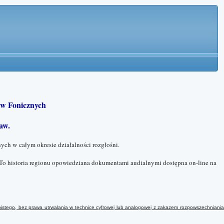
w Fonicznych
aw.
ych w całym okresie działalności rozgłośni.
To historia regionu opowiedziana dokumentami audialnymi dostępna on-line na
istego, bez prawa utrwalania w technice cyfrowej lub analogowej
z
zakazem rozpowszechniani