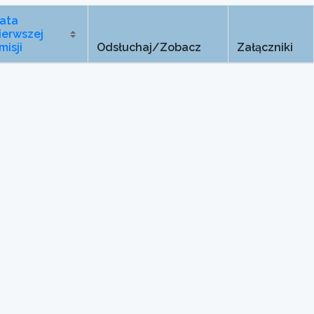
ata
ierwszej
misji
Odsłuchaj/Zobacz
Załączniki