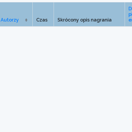
D
p
Autorzy
Czas
Skrócony opis nagrania
e