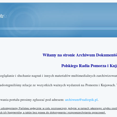
Witamy na stronie Archiwum Dokumentó
Polskiego Radia Pomorza i Kuj
zeglądanie i słuchanie nagrań i innych materiałów multimedialnych zarchiwizowan
 udostępniliśmy relacje ze wszystkich ważnych wydarzeń na Pomorzu i Kujawach. 
wania portalu prosimy zgłaszać pod adresem:
archiwum@radiopik.pl
.
ały udostępniamy Państwu wyłącznie w celu poznawczym, jedynie w ramach własnego użytku osob
 lub ich fragmentów, a także bez prawa do dokonywania i rozpowszechniania opracowań.