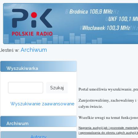
Archiwum
Jesteś w:
Wyszukiwarka
Portal umożliwia wyszukiwanie, pr
Zarejestrowaliśmy, zachowaliśmy i
Wyszukiwanie zaawansowane
całym świecie.
Wszelkie uwagi na temat funkcjono
Archiwum
Nagrania audycji jak i pozostałe materi
i wprowadzania do obrotu całych audycji
Autorzy