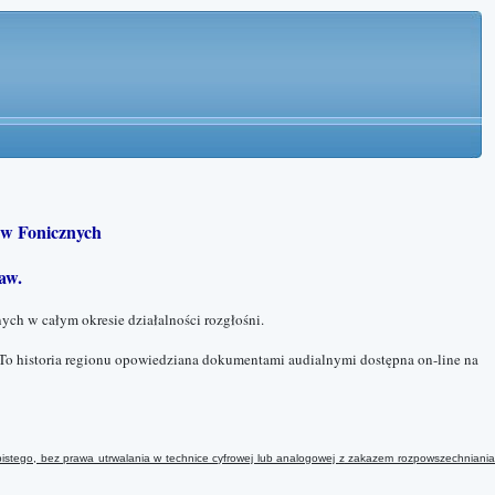
w Fonicznych
aw.
ych w całym okresie działalności rozgłośni.
To historia regionu opowiedziana dokumentami audialnymi dostępna on-line na
istego, bez prawa utrwalania w technice cyfrowej lub analogowej
z
zakazem rozpowszechniani