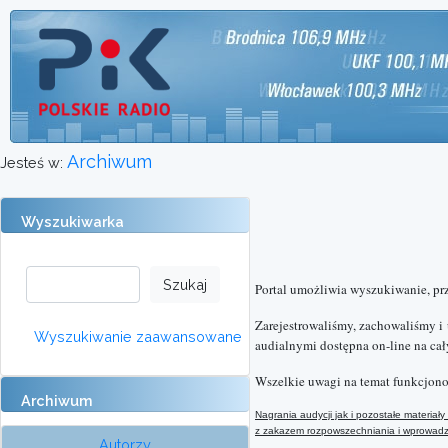
Archiwum
Jesteś w:
Wyszukiwarka
Portal umożliwia wyszukiwanie, pr
Zarejestrowaliśmy, zachowaliśmy i
Wyszukiwanie zaawansowane
audialnymi dostępna on-line na cał
Wszelkie uwagi na temat funkcjono
Archiwum
Nagrania audycji jak i pozostałe materi
z
zakazem rozpowszechniania i wprowadzan
Autorzy