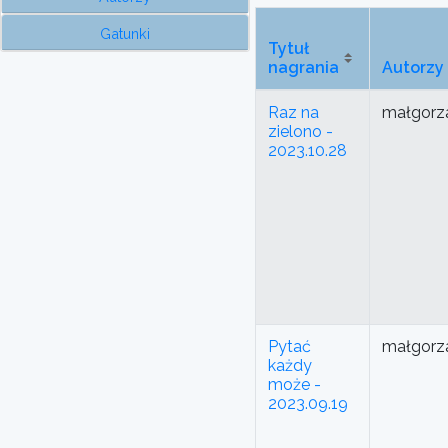
Gatunki
Tytuł
nagrania
Autorzy
Raz na
małgorza
zielono -
2023.10.28
Pytać
małgorza
każdy
może -
2023.09.19