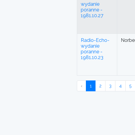
wydanie
poranne -
1981.10.27
Radio-Echo-
Norbe
wydanie
poranne -
1981.10.23
‹
1
2
3
4
5