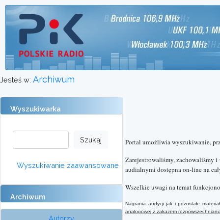
Archiwum
Jesteś w:
Wyszukiwarka
Portal umożliwia wyszukiwanie, pr
Zarejestrowaliśmy, zachowaliśmy i
Wyszukiwanie zaawansowane
audialnymi dostępna on-line na cał
Wszelkie uwagi na temat funkcjono
Archiwum
Nagrania audycji jak i pozostałe mater
analogowej
z
zakazem rozpowszechniania 
Autorzy