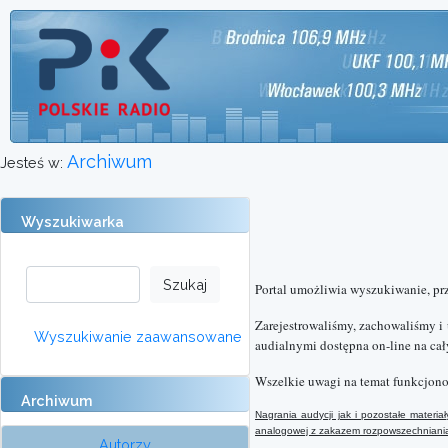
Archiwum
Jesteś w:
Wyszukiwarka
Portal umożliwia wyszukiwanie, pr
Zarejestrowaliśmy, zachowaliśmy i
Wyszukiwanie zaawansowane
audialnymi dostępna on-line na cał
Wszelkie uwagi na temat funkcjono
Archiwum
Nagrania audycji jak i pozostałe mater
analogowej
z
zakazem rozpowszechniania 
Autorzy