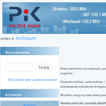
Archiwum
Jesteś w:
Wyszukiwarka
Portal umożliwia wyszukiwanie, pr
rozgłośni.
Wyszukiwanie zaawansowane
Zarejestrowaliśmy, zachowaliśmy i
dokumentami audialnymi dostępna o
Archiwum
Wszelkie uwagi na temat funkcjono
Nagrania audycji jak i pozostałe mater
Autorzy