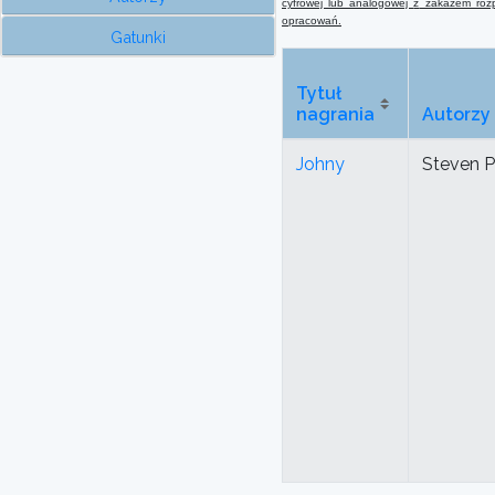
cyfrowej lub analogowej
z
zakazem rozpo
opracowań.
Gatunki
Tytuł
nagrania
Autorzy
Johny
Steven P