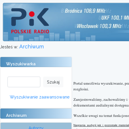
Archiwum
Jesteś w:
Wyszukiwarka
Portal umożliwia wyszukiwanie, pr
rozgłośni.
Wyszukiwanie zaawansowane
Zarejestrowaliśmy, zachowaliśmy i
dokumentami audialnymi dostępna o
Archiwum
Wszelkie uwagi na temat funkcjono
Nagrania audycji jak i pozostałe mater
Autorzy