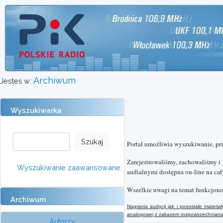
Archiwum
Jesteś w:
Wyszukiwarka
Portal umożliwia wyszukiwanie, pr
Zarejestrowaliśmy, zachowaliśmy i
Wyszukiwanie zaawansowane
audialnymi dostępna on-line na cał
Wszelkie uwagi na temat funkcjono
Archiwum
Nagrania audycji jak i pozostałe mater
analogowej
z
zakazem rozpowszechniania 
Autorzy