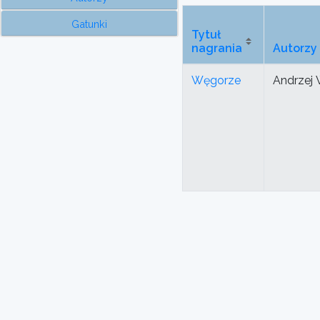
Gatunki
Tytuł
nagrania
Autorzy
Węgorze
Andrzej