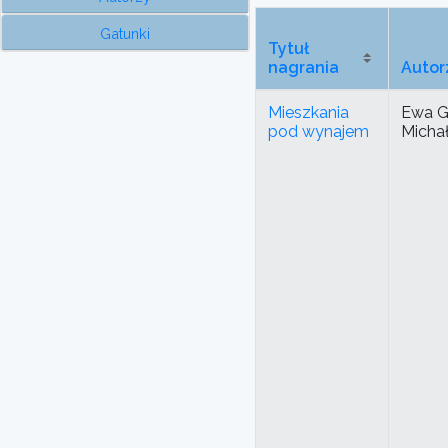
Gatunki
Tytuł
nagrania
Autor
Mieszkania
Ewa G
pod wynajem
Micha