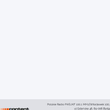
Polskie Radio PiK|UKF 100,1 MHz|Włocławek 100
ul.Gdańska 48, 85-006 Byd