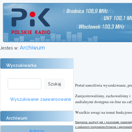
Archiwum
Jesteś w:
Wyszukiwarka
Portal umożliwia wyszukiwanie, pr
Zarejestrowaliśmy, zachowaliśmy i
Wyszukiwanie zaawansowane
audialnymi dostępna on-line na cał
Wszelkie uwagi na temat funkcjono
Archiwum
Nagrania audycji jak i pozostałe mater
z
zakazem rozpowszechniania i wprowadzan
Autorzy