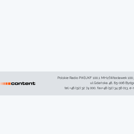
Polskie Radio PiK|UKF 100,1 MHz|Włocławek 100
ul.Gdańska 48, 85-006 Byd
tel.+48 (52) 32 74 000, fax+48 (52) 34 56 013, e