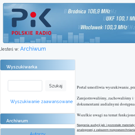
Archiwum
Jesteś w:
Wyszukiwarka
Portal umożliwia wyszukiwanie, pr
Zarejestrowaliśmy, zachowaliśmy i
Wyszukiwanie zaawansowane
dokumentami audialnymi dostępna o
Wszelkie uwagi na temat funkcjono
Archiwum
Nagrania audycji jak i pozostałe materi
analogowej
z
zakazem rozpowszechniania 
Autorzy