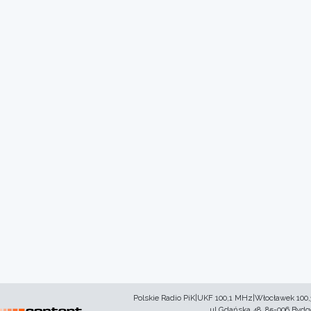
Polskie Radio PiK|UKF 100,1 MHz|Włocławek 100
ul.Gdańska 48, 85-006 Byd