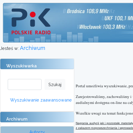
Archiwum
Jesteś w:
Wyszukiwarka
Portal umożliwia wyszukiwanie, pr
Zarejestrowaliśmy, zachowaliśmy i
Wyszukiwanie zaawansowane
audialnymi dostępna on-line na cał
Wszelkie uwagi na temat funkcjono
Archiwum
Nagrania audycji jak i pozostałe materi
z
zakazem rozpowszechniania i wprowadzan
Autorzy