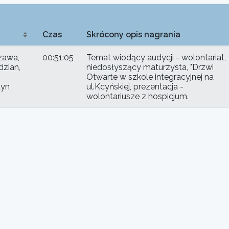
Czas
Skrócony opis nagrania
zawa,
00:51:05
Temat wiodący audycji - wolontariat,
zian,
niedosłyszący maturzysta, "Drzwi
Otwarte w szkole integracyjnej na
tyn
ul.Kcyńskiej, prezentacja -
wolontariusze z hospicjum.