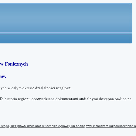
w Fonicznych
aw.
ych w całym okresie działalności rozgłośni.
To historia regionu opowiedziana dokumentami audialnymi dostępna on-line na
istego, bez prawa utrwalania w technice cyfrowej lub analogowej
z
zakazem rozpowszechniani