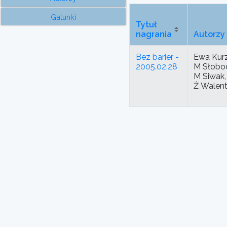
Gatunki
Tytuł
nagrania
Autorzy
Bez barier -
Ewa Kur
2005.02.28
M Słobod
M Siwak,
Ż Walen