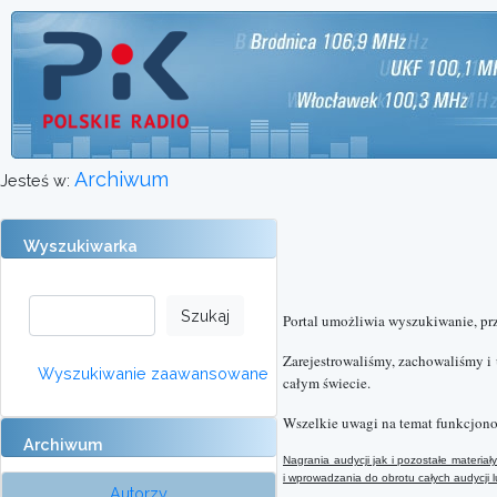
Archiwum
Jesteś w:
Wyszukiwarka
Portal umożliwia wyszukiwanie, pr
Zarejestrowaliśmy, zachowaliśmy i
Wyszukiwanie zaawansowane
całym świecie.
Wszelkie uwagi na temat funkcjono
Archiwum
Nagrania audycji jak i pozostałe materi
i wprowadzania do obrotu całych audycji
Autorzy