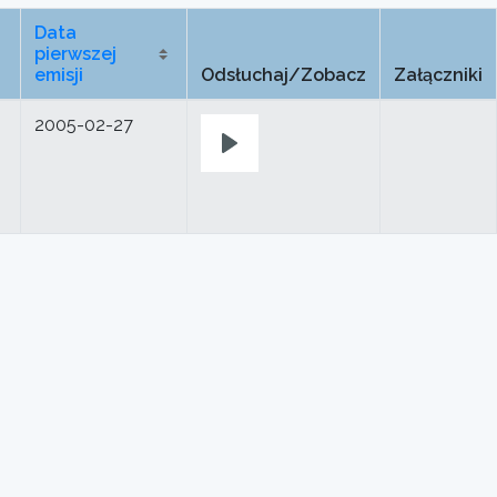
Data
pierwszej
emisji
Odsłuchaj/Zobacz
Załączniki
2005-02-27
Play