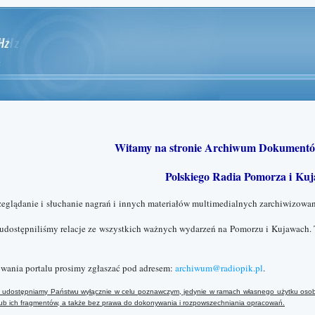
Witamy na stronie Archiwum Dokumentó
Polskiego Radia Pomorza i Kuj
zeglądanie i słuchanie nagrań i innych materiałów multimedialnych zarchiwizowan
 udostępniliśmy relacje ze wszystkich ważnych wydarzeń na Pomorzu i Kujawach. 
wania portalu prosimy zgłaszać pod adresem:
archiwum@radiopik.pl
.
ały udostępniamy Państwu wyłącznie w celu poznawczym, jedynie w ramach własnego użytku osob
 lub ich fragmentów, a także bez prawa do dokonywania i rozpowszechniania opracowań.