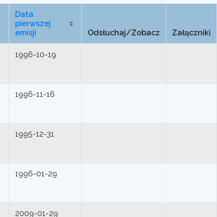
Data
pierwszej
emisji
Odsłuchaj/Zobacz
Załączniki
1996-10-19
1996-11-16
1995-12-31
1996-01-29
2009-01-29