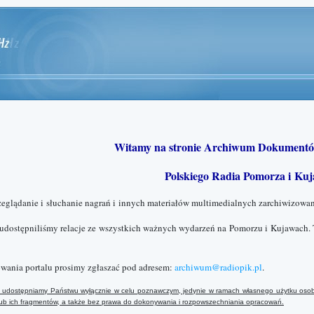
Witamy na stronie Archiwum Dokumentó
Polskiego Radia Pomorza i Kuj
zeglądanie i słuchanie nagrań i innych materiałów multimedialnych zarchiwizowan
 udostępniliśmy relacje ze wszystkich ważnych wydarzeń na Pomorzu i Kujawach. 
wania portalu prosimy zgłaszać pod adresem:
archiwum@radiopik.pl
.
ały udostępniamy Państwu wyłącznie w celu poznawczym, jedynie w ramach własnego użytku osob
 lub ich fragmentów, a także bez prawa do dokonywania i rozpowszechniania opracowań.