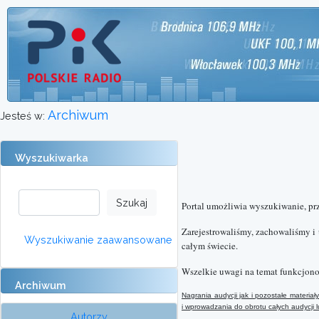
Archiwum
Jesteś w:
Wyszukiwarka
Portal umożliwia wyszukiwanie, pr
Zarejestrowaliśmy, zachowaliśmy i
Wyszukiwanie zaawansowane
całym świecie.
Wszelkie uwagi na temat funkcjono
Archiwum
Nagrania audycji jak i pozostałe materi
i wprowadzania do obrotu całych audycji
Autorzy