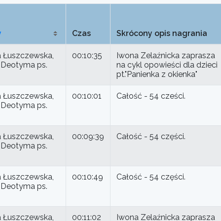
y
Czas
Skrócony opis nagrania
 Łuszczewska,
00:10:35
Iwona Zelaźnicka zaprasza
ki Deotyma ps.
na cykl opowieści dla dzieci
pt."Panienka z okienka"
 Łuszczewska,
00:10:01
Całość - 54 cześci.
ki Deotyma ps.
 Łuszczewska,
00:09:39
Całość - 54 części.
ki Deotyma ps.
 Łuszczewska,
00:10:49
Całość - 54 części.
ki Deotyma ps.
 Łuszczewska,
00:11:02
Iwona Zelaźnicka zaprasza