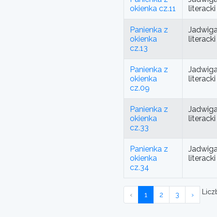
okienka cz.11
literac
Panienka z
Jadwiga
okienka
literac
cz.13
Panienka z
Jadwiga
okienka
literac
cz.09
Panienka z
Jadwiga
okienka
literac
cz.33
Panienka z
Jadwiga
okienka
literac
cz.34
Liczb
‹
1
2
3
›