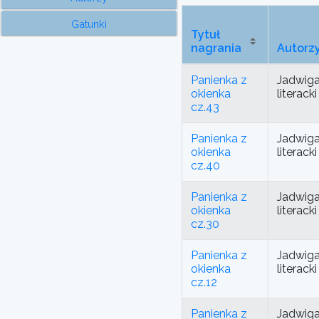
Gatunki
Tytuł
nagrania
Autorz
Panienka z
Jadwiga
okienka
literac
cz.43
Panienka z
Jadwiga
okienka
literac
cz.40
Panienka z
Jadwiga
okienka
literac
cz.30
Panienka z
Jadwiga
okienka
literac
cz.12
Panienka z
Jadwiga