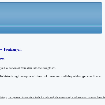
w Fonicznych
aw.
ych w całym okresie działalności rozgłośni.
To historia regionu opowiedziana dokumentami audialnymi dostępna on-line na
istego, bez prawa utrwalania w technice cyfrowej lub analogowej
z
zakazem rozpowszechniani