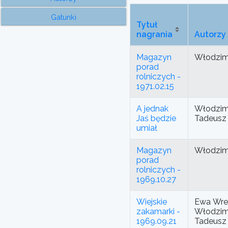
Gatunki
Tytuł
nagrania
Autorzy
Magazyn
Włodzimi
porad
rolniczych -
1971.02.15
A jednak
Włodzimi
Jaś będzie
Tadeusz
umiał
Magazyn
Włodzimi
porad
rolniczych -
1969.10.27
Wiejskie
Ewa Wre
zakamarki -
Włodzimi
1969.09.21
Tadeusz