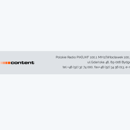
Polskie Radio PiK|UKF 100,1 MHz|Włocławek 100
ul.Gdańska 48, 85-006 Byd
tel.+48 (52) 32 74 000, fax+48 (52) 34 56 013, e