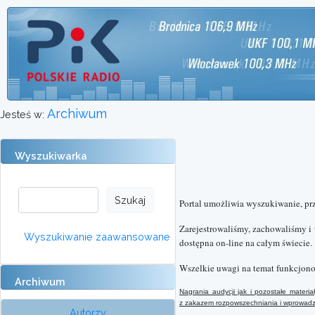
Archiwum
Jesteś w:
Wyszukiwarka
Portal umożliwia wyszukiwanie, pr
Zarejestrowaliśmy, zachowaliśmy i
Wyszukiwanie zaawansowane
dostępna on-line na całym świecie.
Wszelkie uwagi na temat funkcjono
Archiwum
Nagrania audycji jak i pozostałe mater
z
zakazem rozpowszechniania i wprowadzan
Autorzy