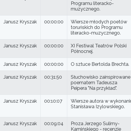
Programu literacko-
muzycznego.
Janusz Kryszak
00:00:00
Wiersze młodych poetów
toruńskich do Programu
literacko-muzycznego.
Janusz Kryszak
00:00:00
XI Festiwal Teatrów Polski
Północnej.
Janusz Kryszak
00:00:00
O sztuce Bertolda Brechta.
Janusz Kryszak
00:31:50
Słuchowisko zainspirowane
poematem Tadeusza
Peipera "Na przykład".
Janusz Kryszak
00:10:07
Wiersze autora w wykonani
Stanisława Izylowskiego.
Janusz Kryszak
00:09:04
Proza Jerzego Sulimy-
Kamińskiego - recenzje