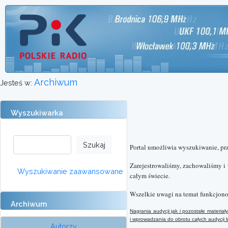
Archiwum
Jesteś w:
Wyszukiwarka
Portal umożliwia wyszukiwanie, pr
Zarejestrowaliśmy, zachowaliśmy i
Wyszukiwanie zaawansowane
całym świecie.
Wszelkie uwagi na temat funkcjono
Archiwum
Nagrania audycji jak i pozostałe materi
i wprowadzania do obrotu całych audycji
Autorzy