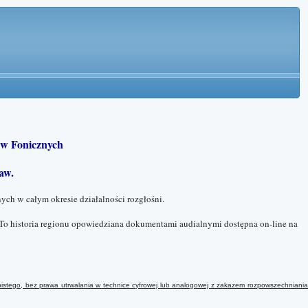
w Fonicznych
aw.
ych w całym okresie działalności rozgłośni.
To historia regionu opowiedziana dokumentami audialnymi dostępna on-line na
istego, bez prawa utrwalania w technice cyfrowej lub analogowej
z
zakazem rozpowszechniani