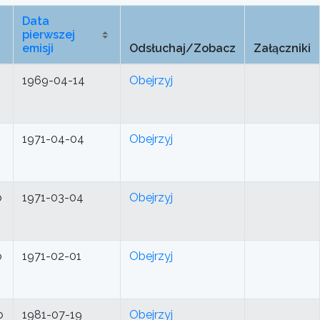
Data
pierwszej
emisji
Odsłuchaj/Zobacz
Załączniki
1969-04-14
Obejrzyj
1971-04-04
Obejrzyj
o
1971-03-04
Obejrzyj
o
1971-02-01
Obejrzyj
o
1981-07-19
Obejrzyj