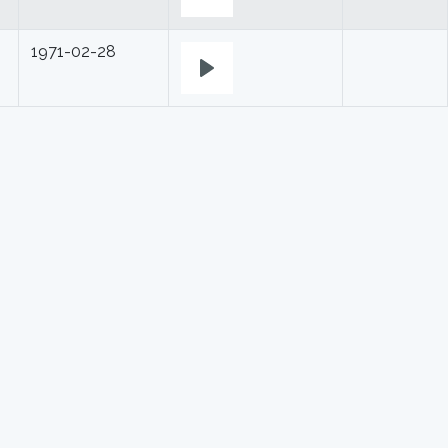
Play
1971-02-28
Play
Główna
Powrót
Góra