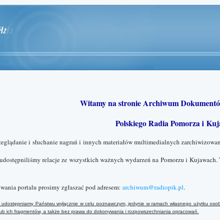
Witamy na stronie Archiwum Dokumentó
Polskiego Radia Pomorza i Kuj
zeglądanie i słuchanie nagrań i innych materiałów multimedialnych zarchiwizowan
 udostępniliśmy relacje ze wszystkich ważnych wydarzeń na Pomorzu i Kujawach. 
wania portalu prosimy zgłaszać pod adresem:
archiwum@radiopik.pl
.
ały udostępniamy Państwu wyłącznie w celu poznawczym, jedynie w ramach własnego użytku osob
 lub ich fragmentów, a także bez prawa do dokonywania i rozpowszechniania opracowań.