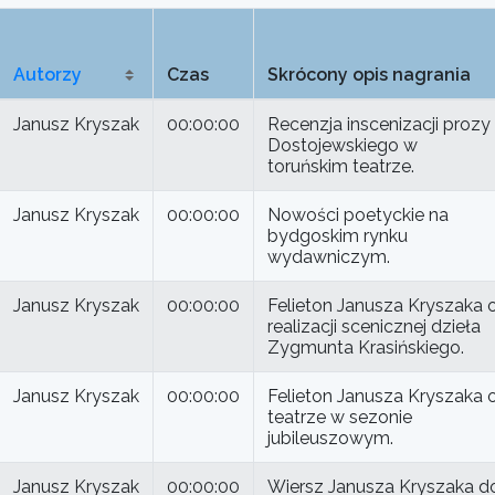
Autorzy
Czas
Skrócony opis nagrania
Janusz Kryszak
00:00:00
Recenzja inscenizacji prozy
Dostojewskiego w
toruńskim teatrze.
Janusz Kryszak
00:00:00
Nowości poetyckie na
bydgoskim rynku
wydawniczym.
Janusz Kryszak
00:00:00
Felieton Janusza Kryszaka 
realizacji scenicznej dzieła
Zygmunta Krasińskiego.
Janusz Kryszak
00:00:00
Felieton Janusza Kryszaka 
teatrze w sezonie
jubileuszowym.
Janusz Kryszak
00:00:00
Wiersz Janusza Kryszaka d