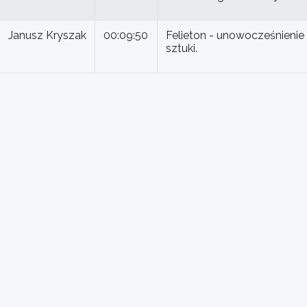
Janusz Kryszak
00:09:50
Felieton - unowocześnienie
sztuki.
 PiK|UKF 100,1 MHz|Włocławek 100,3 MHz|Brodnica 106,9 MHz
ul.Gdańska 48, 85-006 Bydgoszcz