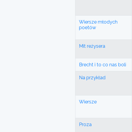
Wiersze młodych
poetów
Mit reżysera
Brecht i to co nas boli
Na przykład
Wiersze
Proza