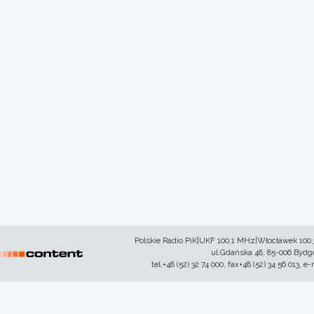
Polskie Radio PiK|UKF 100,1 MHz|Włocławek 100
ul.Gdańska 48, 85-006 Byd
tel.+48 (52) 32 74 000, fax+48 (52) 34 56 013, e