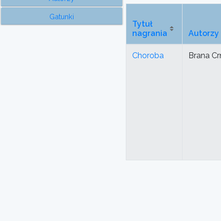
Gatunki
Tytuł
nagrania
Autorzy
Choroba
Brana Cr