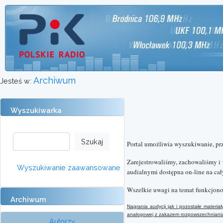
Archiwum
Jesteś w:
Wyszukiwarka
Portal umożliwia wyszukiwanie, pr
Zarejestrowaliśmy, zachowaliśmy i
Wyszukiwanie zaawansowane
audialnymi dostępna on-line na cał
Wszelkie uwagi na temat funkcjono
Archiwum
Nagrania audycji jak i pozostałe materi
analogowej
z
zakazem rozpowszechniania 
Autorzy