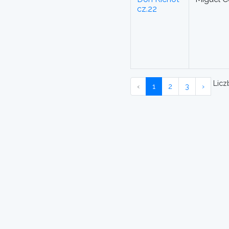
cz.22
Liczb
‹
1
2
3
›