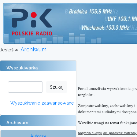
Archiwum
Jesteś w:
Wyszukiwarka
Portal umożliwia wyszukiwanie, pr
rozgłośni.
Wyszukiwanie zaawansowane
Zarejestrowaliśmy, zachowaliśmy i
dokumentami audialnymi dostępna o
Archiwum
Wszelkie uwagi na temat funkcjono
Nagrania audycji jak i pozostałe materi
Autorzy