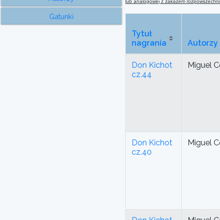
lub analogowej
z
zakazem rozpowszechnian
Gatunki
Tytuł
nagrania
Autorzy
Don Kichot
Miguel C
cz.44
Don Kichot
Miguel C
cz.40