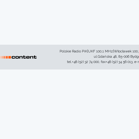
Polskie Radio PiK|UKF 100,1 MHz|Włocławek 100
ul.Gdańska 48, 85-006 Byd
tel.+48 (52) 32 74 000, fax+48 (52) 34 56 013, e