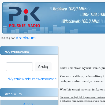
Archiwum
Jesteś w:
Wyszukiwarka
Portal umożliwia wyszukiwanie, pr
Zarejestrowaliśmy, zachowaliśmy i
Wyszukiwanie zaawansowane
dostępna on-line na całym świecie.
Wszelkie uwagi na temat funkcjono
Archiwum
Nagrania audycji jak i pozostałe mater
z
zakazem rozpowszechniania i wprowadzan
Autorzy