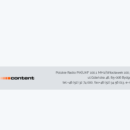
Polskie Radio PiK|UKF 100,1 MHz|Włocławek 100
ul.Gdańska 48, 85-006 Byd
tel.+48 (52) 32 74 000, fax+48 (52) 34 56 013, e