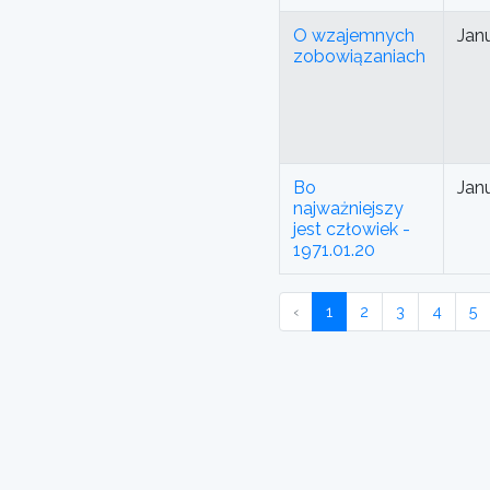
O wzajemnych
Jan
zobowiązaniach
Bo
Jan
najważniejszy
jest człowiek -
1971.01.20
‹
1
2
3
4
5