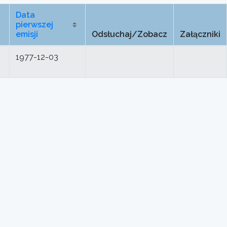
Data
pierwszej
emisji
Odsłuchaj/Zobacz
Załączniki
1977-12-03