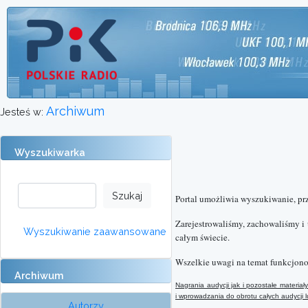
Archiwum
Jesteś w:
Wyszukiwarka
Portal umożliwia wyszukiwanie, pr
Zarejestrowaliśmy, zachowaliśmy i
Wyszukiwanie zaawansowane
całym świecie.
Wszelkie uwagi na temat funkcjono
Archiwum
Nagrania audycji jak i pozostałe materi
i wprowadzania do obrotu całych audycji
Autorzy