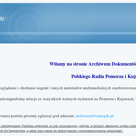
Witamy na stronie Archiwum Dokumentó
Polskiego Radia Pomorza i Kuj
zeglądanie i słuchanie nagrań i innych materiałów multimedialnych zarchiwizowan
 udostępniliśmy relacje ze wszystkich ważnych wydarzeń na Pomorzu i Kujawach. 
wania portalu prosimy zgłaszać pod adresem:
archiwum@radiopik.pl
.
ały udostępniamy Państwu wyłącznie w celu poznawczym, jedynie w ramach własnego użytku osob
 lub ich fragmentów, a także bez prawa do dokonywania i rozpowszechniania opracowań.