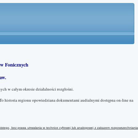
w Fonicznych
aw.
ych w całym okresie działalności rozgłośni.
To historia regionu opowiedziana dokumentami audialnymi dostępna on-line na
istego, bez prawa utrwalania w technice cyfrowej lub analogowej
z
zakazem rozpowszechniani