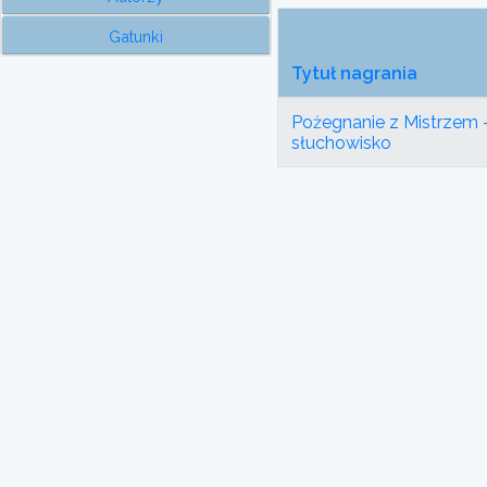
Gatunki
Tytuł nagrania
Pożegnanie z Mistrzem 
słuchowisko