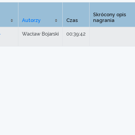
Skrócony opis
Autorzy
Czas
nagrania
-
Wacław Bojarski
00:39:42