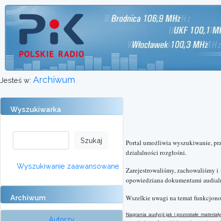
Archiwum
Jesteś w:
Wyszukiwarka
Portal umożliwia wyszukiwanie, pr
działalności rozgłośni.
Wyszukiwanie zaawansowane
Zarejestrowaliśmy, zachowaliśmy i
opowiedziana dokumentami audialn
Archiwum
Wszelkie uwagi na temat funkcjono
Nagrania audycji jak i pozostałe materi
Autorzy