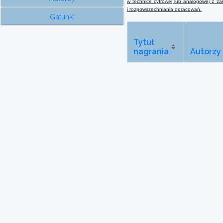
w technice cyfrowej lub analogowej
z
zak
i rozpowszechniania opracowań.
Gatunki
Tytuł
nagrania
Autorzy