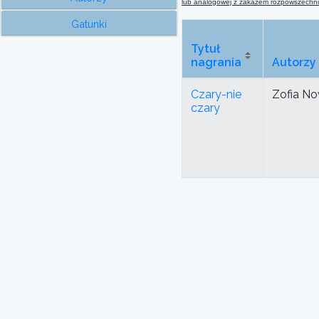
lub analogowej
z
zakazem rozpowszechnian
Gatunki
Tytuł
nagrania
Autorzy
Czary-nie
Zofia No
czary