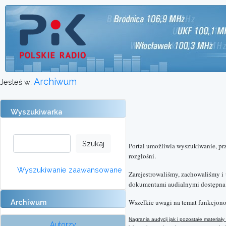
Archiwum
Jesteś w:
Wyszukiwarka
Portal umożliwia wyszukiwanie, pr
rozgłośni.
Wyszukiwanie zaawansowane
Zarejestrowaliśmy, zachowaliśmy i
dokumentami audialnymi dostępna o
Archiwum
Wszelkie uwagi na temat funkcjono
Nagrania audycji jak i pozostałe materi
Autorzy