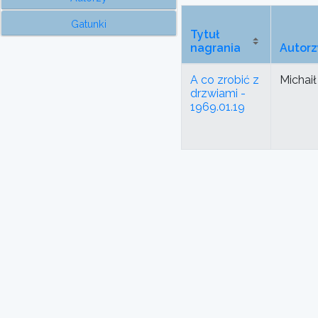
Gatunki
Tytuł
nagrania
Autorz
A co zrobić z
Michaił
drzwiami -
1969.01.19