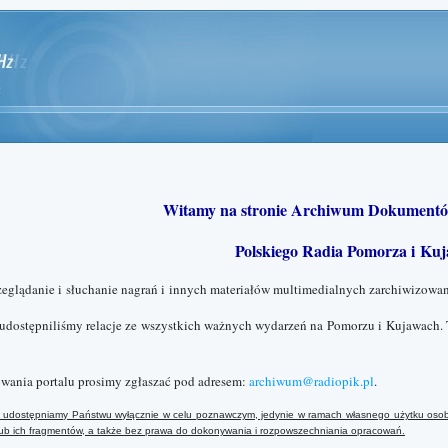
Witamy na stronie Archiwum Dokumentó
Polskiego Radia Pomorza i Kuj
zeglądanie i słuchanie nagrań i innych materiałów multimedialnych zarchiwizowan
 udostępniliśmy relacje ze wszystkich ważnych wydarzeń na Pomorzu i Kujawach. 
wania portalu prosimy zgłaszać pod adresem:
archiwum@radiopik.pl
.
ały udostępniamy Państwu wyłącznie w celu poznawczym, jedynie w ramach własnego użytku osob
 lub ich fragmentów, a także bez prawa do dokonywania i rozpowszechniania opracowań.