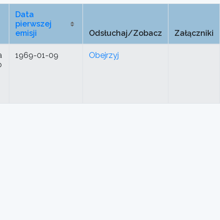
Data
pierwszej
emisji
Odsłuchaj/Zobacz
Załączniki
a
1969-01-09
Obejrzyj
o