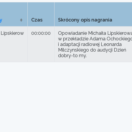
y
Czas
Skrócony opis nagrania
 Lipskierow
00:00:00
Opowiadanie Michaiła Lipskierow
w przekładzie Adama Ochockieg
i adaptacji radiowej Leonarda
Milczynskiego do audycji Dzień
dobry-to my.