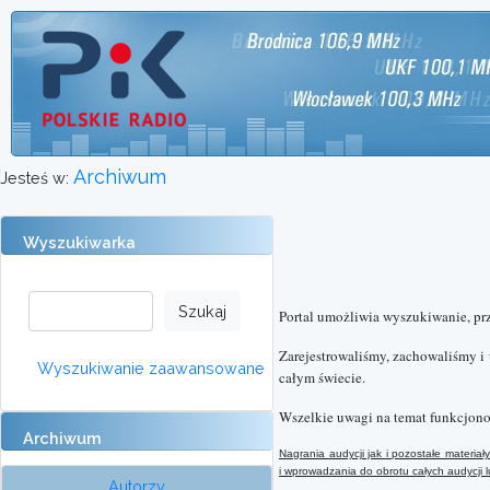
Archiwum
Jesteś w:
Wyszukiwarka
Portal umożliwia wyszukiwanie, pr
Zarejestrowaliśmy, zachowaliśmy i
Wyszukiwanie zaawansowane
całym świecie.
Wszelkie uwagi na temat funkcjono
Archiwum
Nagrania audycji jak i pozostałe materi
i wprowadzania do obrotu całych audycji
Autorzy