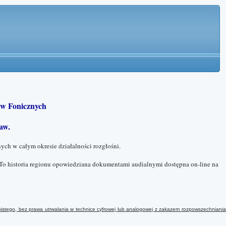
w Fonicznych
aw.
ych w całym okresie działalności rozgłośni.
To historia regionu opowiedziana dokumentami audialnymi dostępna on-line na
istego, bez prawa utrwalania w technice cyfrowej lub analogowej
z
zakazem rozpowszechniani