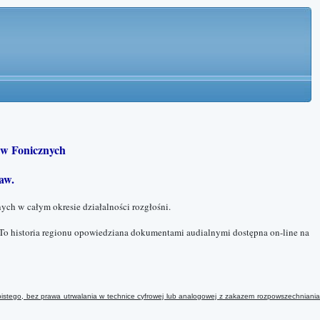
w Fonicznych
aw.
ych w całym okresie działalności rozgłośni.
To historia regionu opowiedziana dokumentami audialnymi dostępna on-line na
istego, bez prawa utrwalania w technice cyfrowej lub analogowej
z
zakazem rozpowszechniani