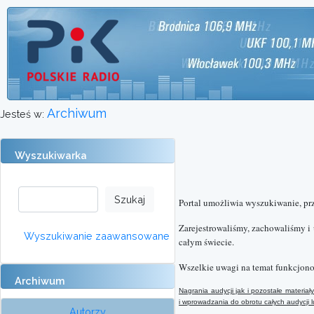
Archiwum
Jesteś w:
Wyszukiwarka
Portal umożliwia wyszukiwanie, pr
Zarejestrowaliśmy, zachowaliśmy i
Wyszukiwanie zaawansowane
całym świecie.
Wszelkie uwagi na temat funkcjono
Archiwum
Nagrania audycji jak i pozostałe materi
i wprowadzania do obrotu całych audycji
Autorzy