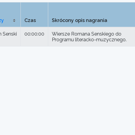
zy
Czas
Skrócony opis nagrania
 Senski
00:00:00
Wiersze Romana Senskiego do
Programu literacko-muzycznego.