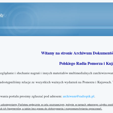
Witamy na stronie Archiwum Dokumentó
Polskiego Radia Pomorza i Kuj
zeglądanie i słuchanie nagrań i innych materiałów multimedialnych zarchiwizowan
 udostępniliśmy relacje ze wszystkich ważnych wydarzeń na Pomorzu i Kujawach. 
wania portalu prosimy zgłaszać pod adresem:
archiwum@radiopik.pl
.
ały udostępniamy Państwu wyłącznie w celu poznawczym, jedynie w ramach własnego użytku osob
 lub ich fragmentów, a także bez prawa do dokonywania i rozpowszechniania opracowań.