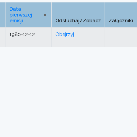
Data
pierwszej
emisji
Odsłuchaj/Zobacz
Załączniki
1980-12-12
Obejrzyj