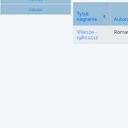
Gatunki
Tytuł
nagrania
Autor
Wiersze -
Roman
1980.12.12