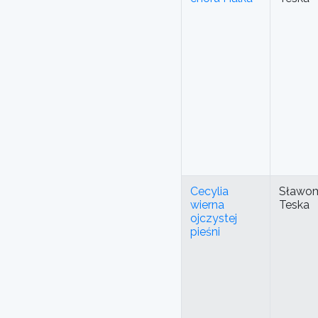
Cecylia
Sławom
wierna
Teska
ojczystej
pieśni