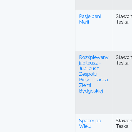
Pasje pani
Sławom
Marii
Teska
Rozśpiewany
Sławom
jubileusz -
Teska
Jubileusz
Zespołu
Pieśni i Tańca
Ziemi
Bydgoskiej
Spacer po
Sławom
Wielu
Teska