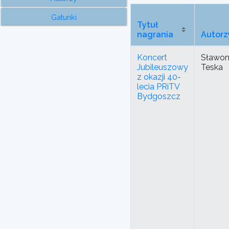
Gatunki
Tytuł
nagrania
Autorz
Koncert
Sławom
Jubileuszowy
Teska
z okazji 40-
lecia PRiTV
Bydgoszcz