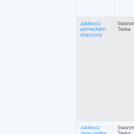
Jubileusz
Sławom
usmiechem
Teska
znaczony
Jubileusz
Sławom
chóru Halka
Teska