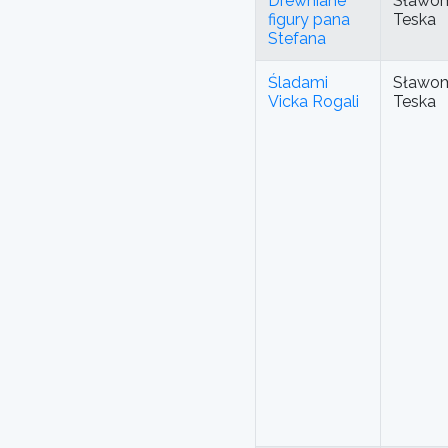
Drewniane
Sławom
figury pana
Teska
Stefana
Śladami
Sławom
Vicka Rogali
Teska