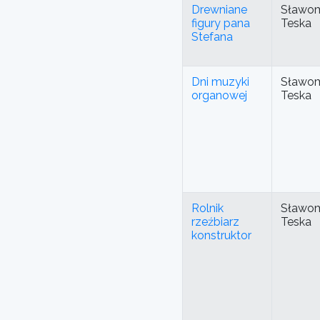
Drewniane
Sławom
figury pana
Teska
Stefana
Dni muzyki
Sławom
organowej
Teska
Rolnik
Sławom
rzeźbiarz
Teska
konstruktor