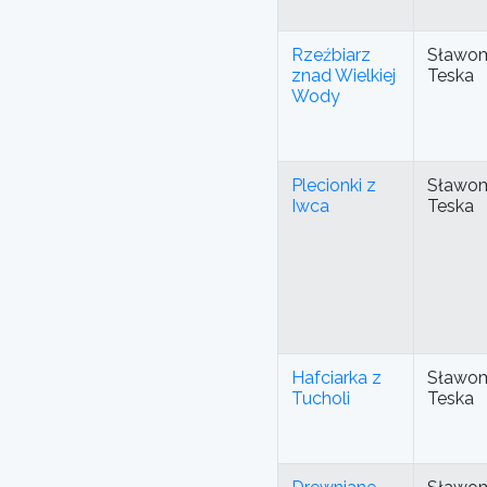
Rzeźbiarz
Sławom
znad Wielkiej
Teska
Wody
Plecionki z
Sławom
Iwca
Teska
Hafciarka z
Sławom
Tucholi
Teska