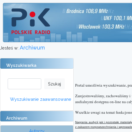
Archiwum
Jesteś w:
Wyszukiwarka
Portal umożliwia wyszukiwanie, pr
Zarejestrowaliśmy, zachowaliśmy i
Wyszukiwanie zaawansowane
audialnymi dostępna on-line na cał
Wszelkie uwagi na temat funkcjono
Archiwum
Nagrania audycji jak i pozostałe materi
z
zakazem rozpowszechniania i wprowadzan
Autorzy