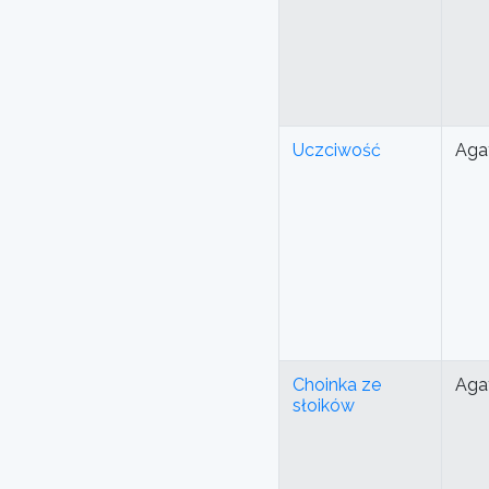
Uczciwość
Aga
Choinka ze
Aga
słoików