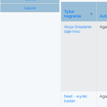
Gatunki
Tytuł
nagrania
Aut
Akcja Śniadanie
Aga
daje moc
Neet - wyniki
Aga
badań