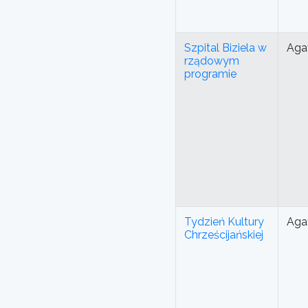
Szpital Biziela w
Aga
rządowym
programie
Tydzień Kultury
Aga
Chrześcijańskiej