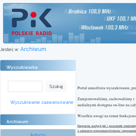
Archiwum
Jesteś w:
Wyszukiwarka
Portal umożliwia wyszukiwanie, pr
Zarejestrowaliśmy, zachowaliśmy i
Wyszukiwanie zaawansowane
audialnymi dostępna on-line na cał
Wszelkie uwagi na temat funkcjono
Archiwum
Nagrania audycji jak i pozostałe materi
z
zakazem rozpowszechniania i wprowadzan
Autorzy