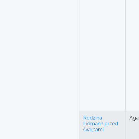
Rodzina
Aga
Lidmann przed
świętami