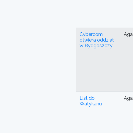
Cybercom
Aga
otwiera oddział
w Bydgoszczy
List do
Aga
Watykanu