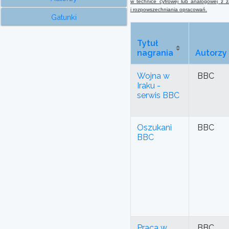
w technice cyfrowej lub analogowej
z
za
i rozpowszechniania opracowań.
Gatunki
Tytuł
nagrania
Autorzy
Wojna w
BBC
Iraku -
serwis BBC
Oszukani
BBC
BBC
Praca w
BBC