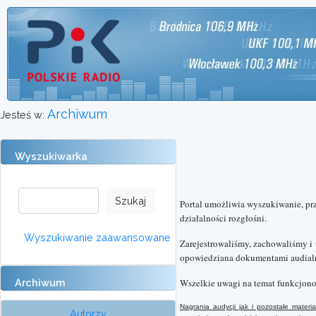
Archiwum
Jesteś w:
Wyszukiwarka
Portal umożliwia wyszukiwanie, pr
działalności rozgłośni.
Wyszukiwanie zaawansowane
Zarejestrowaliśmy, zachowaliśmy i
opowiedziana dokumentami audialn
Archiwum
Wszelkie uwagi na temat funkcjono
Nagrania audycji jak i pozostałe mate
Autorzy