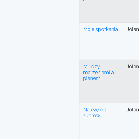
Moje spotkania
Jola
Między
Jola
marzeniami a
planem.
Należę do
Jola
żubrów