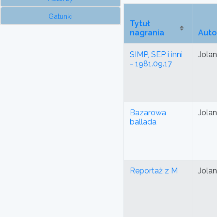
Gatunki
Tytuł
nagrania
Auto
SIMP, SEP i inni
Jola
- 1981.09.17
Bazarowa
Jola
ballada
Reportaż z M
Jola