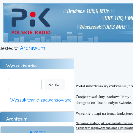
Archiwum
Jesteś w:
Wyszukiwarka
Portal umożliwia wyszukiwanie, pr
Zarejestrowaliśmy, zachowaliśmy i
Wyszukiwanie zaawansowane
dostępna on-line na całym świecie.
Wszelkie uwagi na temat funkcjono
Archiwum
Nagrania audycji jak i pozostałe mater
z
zakazem rozpowszechniania i wprowadzan
Autorzy