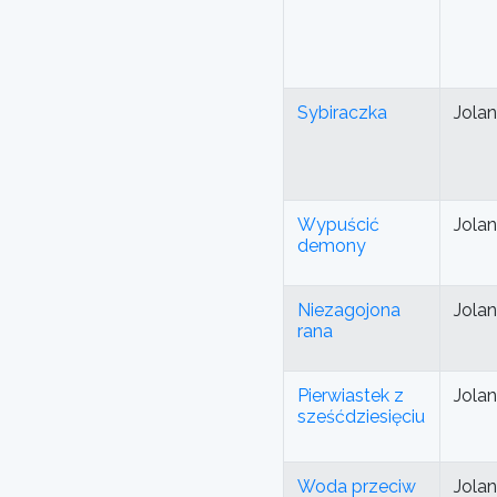
Sybiraczka
Jola
Wypuścić
Jola
demony
Niezagojona
Jola
rana
Pierwiastek z
Jola
sześćdziesięciu
Woda przeciw
Jola