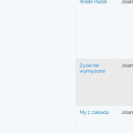
Wielki Piątek
Jola
Życie nie
Jola
wymyślone
My z zakładu
Jola