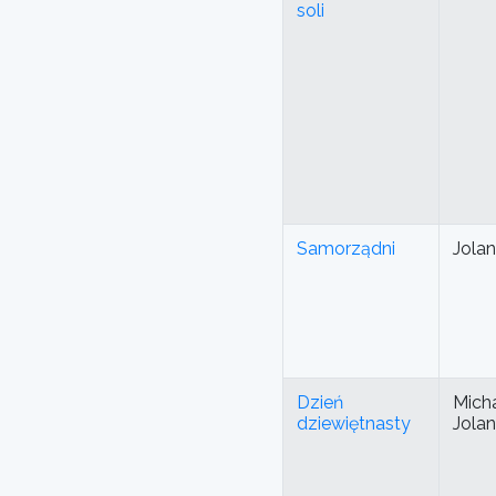
soli
Samorządni
Jola
Dzień
Micha
dziewiętnasty
Jola