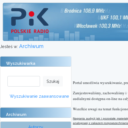
Archiwum
Jesteś w:
Wyszukiwarka
Portal umożliwia wyszukiwanie, pr
Zarejestrowaliśmy, zachowaliśmy i
Wyszukiwanie zaawansowane
audialnymi dostępna on-line na cał
Wszelkie uwagi na temat funkcjono
Archiwum
Nagrania audycji jak i pozostałe mater
analogowej
z
zakazem rozpowszechniania 
Autorzy