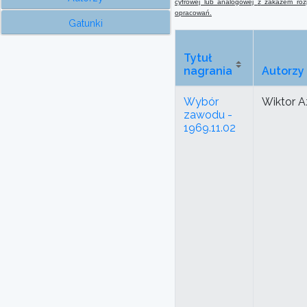
cyfrowej lub analogowej
z
zakazem rozp
opracowań.
Gatunki
Tytuł
nagrania
Autorzy
Wybór
Wiktor 
zawodu -
1969.11.02