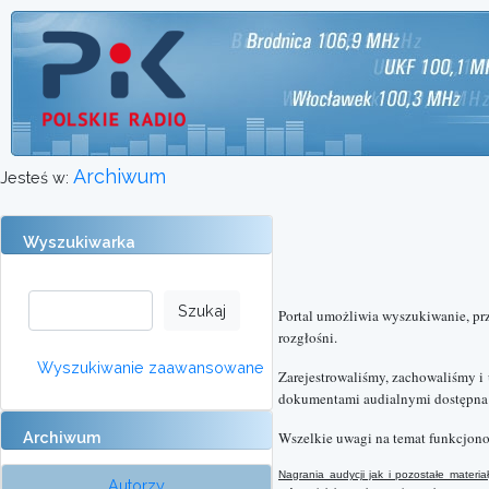
Archiwum
Jesteś w:
Wyszukiwarka
Portal umożliwia wyszukiwanie, pr
rozgłośni.
Wyszukiwanie zaawansowane
Zarejestrowaliśmy, zachowaliśmy i
dokumentami audialnymi dostępna o
Archiwum
Wszelkie uwagi na temat funkcjono
Nagrania audycji jak i pozostałe mater
Autorzy