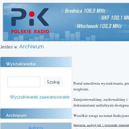
Archiwum
Jesteś w:
Wyszukiwarka
Portal umożliwia wyszukiwanie, pr
rozgłośni.
Wyszukiwanie zaawansowane
Zarejestrowaliśmy, zachowaliśmy i
dokumentami audialnymi dostępna o
Archiwum
Wszelkie uwagi na temat funkcjono
Nagrania audycji jak i pozostałe mater
Autorzy