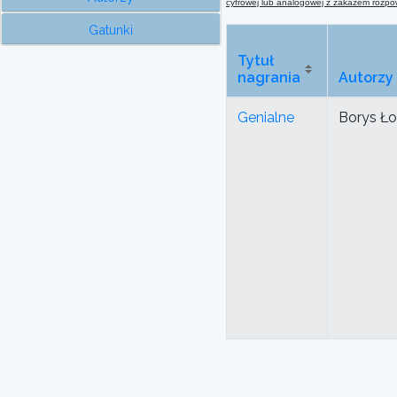
cyfrowej lub analogowej
z
zakazem rozpows
Gatunki
Tytuł
nagrania
Autorzy
Genialne
Borys Ł