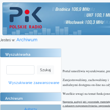
Archiwum
Jesteś w:
Wyszukiwarka
Portal umożliwia wyszukiwanie, pr
Zarejestrowaliśmy, zachowaliśmy i
Wyszukiwanie zaawansowane
audialnymi dostępna on-line na cał
Wszelkie uwagi na temat funkcjono
Archiwum
Nagrania audycji jak i pozostałe materi
z
zakazem rozpowszechniania i wprowadzan
Autorzy