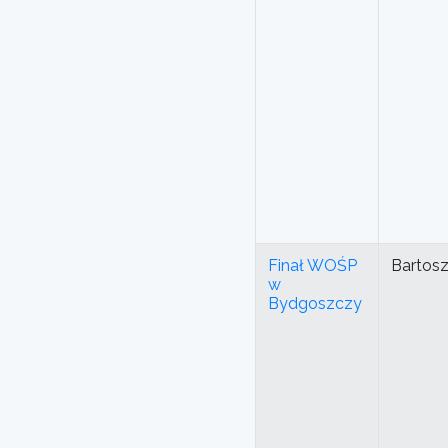
Finał WOŚP
Bartos
w
Bydgoszczy