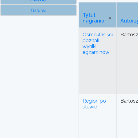
Gatunki
Tytuł
nagrania
Autorz
Ósmoklasiści
Bartos
poznali
wyniki
egzaminów
Region po
Bartos
ulewie