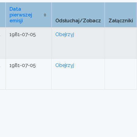
Data
pierwszej
emisji
Odsłuchaj/Zobacz
Załączniki
d
1981-07-05
Obejrzyj
d
1981-07-05
Obejrzyj