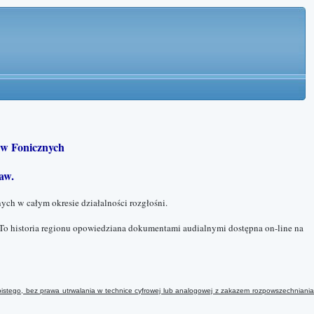
w Fonicznych
aw.
ych w całym okresie działalności rozgłośni.
To historia regionu opowiedziana dokumentami audialnymi dostępna on-line na
istego, bez prawa utrwalania w technice cyfrowej lub analogowej
z
zakazem rozpowszechniani