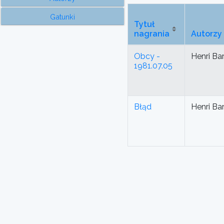
Gatunki
Tytuł
nagrania
Autorzy
Obcy -
Henri Ba
1981.07.05
Błąd
Henri Ba