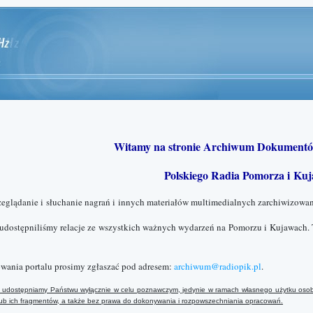
Witamy na stronie Archiwum Dokumentó
Polskiego Radia Pomorza i Kuj
zeglądanie i słuchanie nagrań i innych materiałów multimedialnych zarchiwizowan
 udostępniliśmy relacje ze wszystkich ważnych wydarzeń na Pomorzu i Kujawach. 
wania portalu prosimy zgłaszać pod adresem:
archiwum@radiopik.pl
.
ały udostępniamy Państwu wyłącznie w celu poznawczym, jedynie w ramach własnego użytku osob
 lub ich fragmentów, a także bez prawa do dokonywania i rozpowszechniania opracowań.