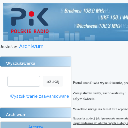
Archiwum
Jesteś w:
Wyszukiwarka
Portal umożliwia wyszukiwanie, pr
Zarejestrowaliśmy, zachowaliśmy i
Wyszukiwanie zaawansowane
całym świecie.
Wszelkie uwagi na temat funkcjono
Archiwum
Nagrania audycji jak i pozostałe materi
i wprowadzania do obrotu całych audycji
Autorzy