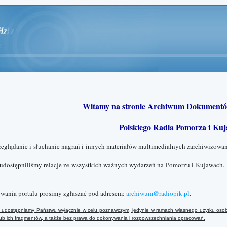
Witamy na stronie Archiwum Dokumentó
Polskiego Radia Pomorza i Kuj
zeglądanie i słuchanie nagrań i innych materiałów multimedialnych zarchiwizowan
 udostępniliśmy relacje ze wszystkich ważnych wydarzeń na Pomorzu i Kujawach. 
wania portalu prosimy zgłaszać pod adresem:
archiwum@radiopik.pl
.
ały udostępniamy Państwu wyłącznie w celu poznawczym, jedynie w ramach własnego użytku osob
 lub ich fragmentów, a także bez prawa do dokonywania i rozpowszechniania opracowań.