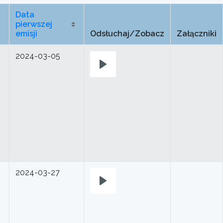
Data
pierwszej
emisji
Odsłuchaj/Zobacz
Załączniki
5
2024-03-05
Play
2024-03-27
Play