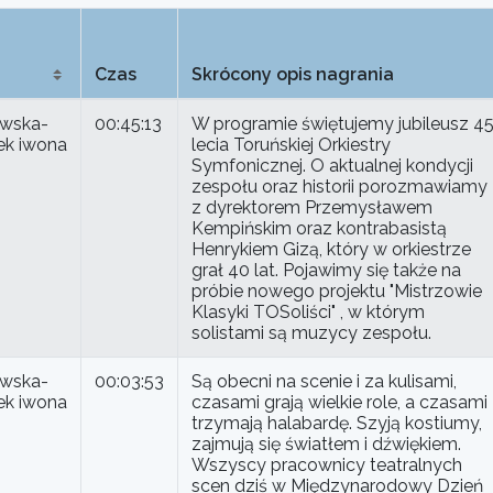
Czas
Skrócony opis nagrania
wska-
00:45:13
W programie świętujemy jubileusz 4
ek iwona
lecia Toruńskiej Orkiestry
Symfonicznej. O aktualnej kondycji
zespołu oraz historii porozmawiamy
z dyrektorem Przemysławem
Kempińskim oraz kontrabasistą
Henrykiem Gizą, który w orkiestrze
grał 40 lat. Pojawimy się także na
próbie nowego projektu "Mistrzowie
Klasyki TOSoliści" , w którym
solistami są muzycy zespołu.
wska-
00:03:53
Są obecni na scenie i za kulisami,
ek iwona
czasami grają wielkie role, a czasami
trzymają halabardę. Szyją kostiumy,
zajmują się światłem i dźwiękiem.
Wszyscy pracownicy teatralnych
scen dziś w Międzynarodowy Dzień