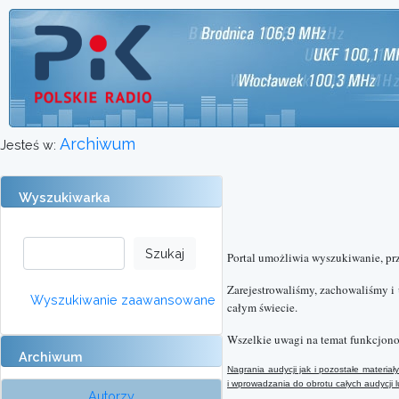
Archiwum
Jesteś w:
Wyszukiwarka
Portal umożliwia wyszukiwanie, pr
Zarejestrowaliśmy, zachowaliśmy i
Wyszukiwanie zaawansowane
całym świecie.
Wszelkie uwagi na temat funkcjono
Archiwum
Nagrania audycji jak i pozostałe materi
i wprowadzania do obrotu całych audycji
Autorzy