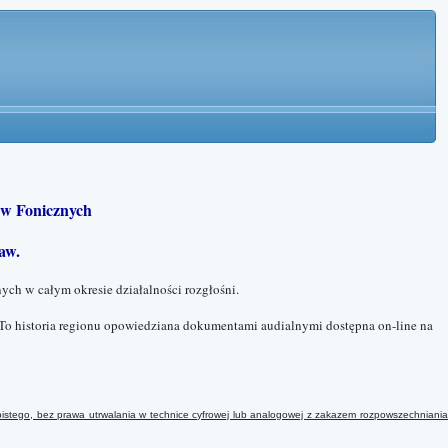
w Fonicznych
aw.
ych w całym okresie działalności rozgłośni.
To historia regionu opowiedziana dokumentami audialnymi dostępna on-line na
istego, bez prawa utrwalania w technice cyfrowej lub analogowej
z
zakazem rozpowszechniani