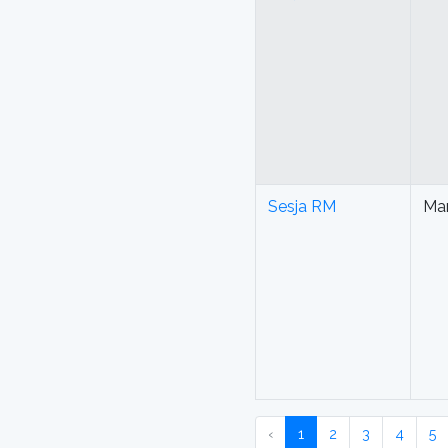
Sesja RM
Mar
‹
1
2
3
4
5