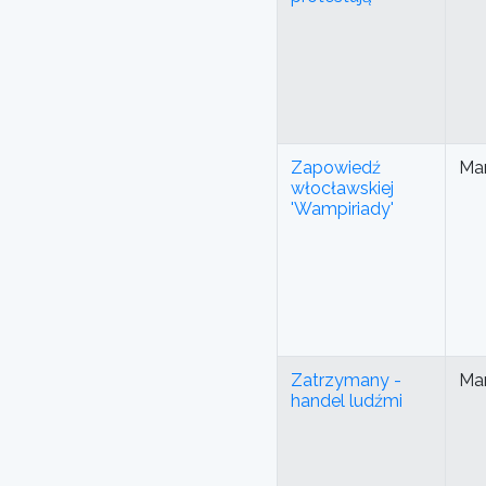
Zapowiedź
Mar
włocławskiej
'Wampiriady'
Zatrzymany -
Mar
handel ludźmi