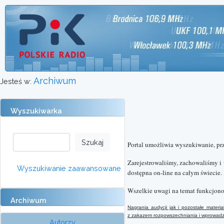
Archiwum
Jesteś w:
Wyszukiwarka
Portal umożliwia wyszukiwanie, pr
Zarejestrowaliśmy, zachowaliśmy i
Wyszukiwanie zaawansowane
dostępna on-line na całym świecie.
Wszelkie uwagi na temat funkcjono
Archiwum
Nagrania audycji jak i pozostałe mater
z
zakazem rozpowszechniania i wprowadzan
Autorzy