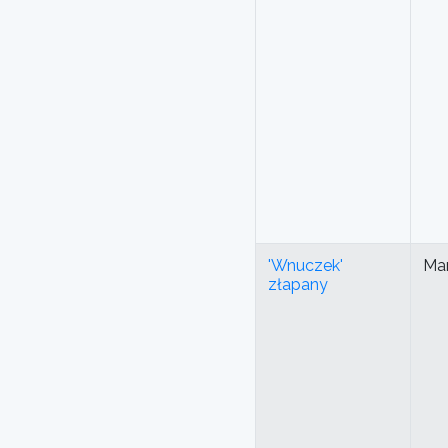
'Wnuczek'
Mar
złapany