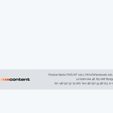
Polskie Radio PiK|UKF 100,1 MHz|Włocławek 100
ul.Gdańska 48, 85-006 Byd
tel.+48 (52) 32 74 000, fax+48 (52) 34 56 013, e