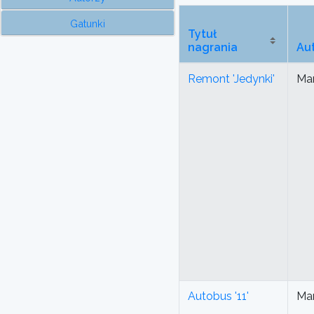
Gatunki
Tytuł
nagrania
Au
Remont 'Jedynki'
Mar
Autobus '11'
Mar