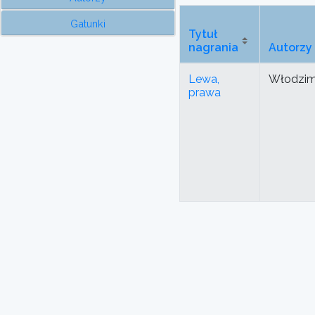
Gatunki
Tytuł
nagrania
Autorzy
Lewa,
Włodzimi
prawa