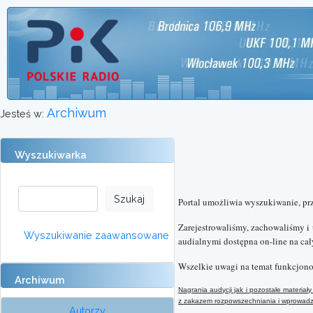
Archiwum
Jesteś w:
Wyszukiwarka
Portal umożliwia wyszukiwanie, pr
Zarejestrowaliśmy, zachowaliśmy i
Wyszukiwanie zaawansowane
audialnymi dostępna on-line na cał
Wszelkie uwagi na temat funkcjono
Archiwum
Nagrania audycji jak i pozostałe materi
z
zakazem rozpowszechniania i wprowadzan
Autorzy