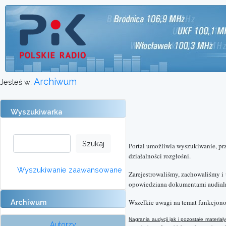
Archiwum
Jesteś w:
Wyszukiwarka
Portal umożliwia wyszukiwanie, pr
działalności rozgłośni.
Wyszukiwanie zaawansowane
Zarejestrowaliśmy, zachowaliśmy i
opowiedziana dokumentami audialn
Archiwum
Wszelkie uwagi na temat funkcjono
Nagrania audycji jak i pozostałe materi
Autorzy