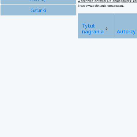
w technice cyfrowej lub analogowej
z
zak
i rozpowszechniania opracowań.
Gatunki
Tytuł
nagrania
Autorzy