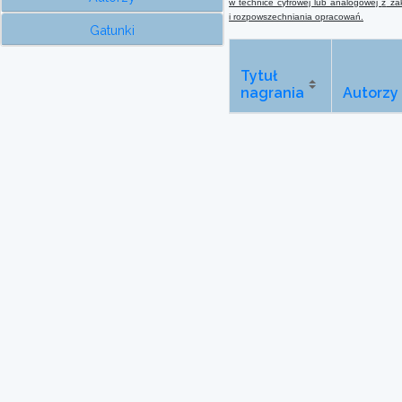
w technice cyfrowej lub analogowej
z
zak
i rozpowszechniania opracowań.
Gatunki
Tytuł
nagrania
Autorzy