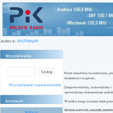
Archiwum
Jesteś w:
Wyszukiwarka
Portal umożliwia wyszukiwanie, pr
działalności rozgłośni.
Wyszukiwanie zaawansowane
Zarejestrowaliśmy, zachowaliśmy i
opowiedziana dokumentami audialn
Archiwum
Wszelkie uwagi na temat funkcjono
Nagrania audycji jak i pozostałe materi
Autorzy