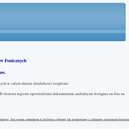
w Fonicznych
aw.
ych w całym okresie działalności rozgłośni.
To historia regionu opowiedziana dokumentami audialnymi dostępna on-line na
istego, bez prawa utrwalania w technice cyfrowej lub analogowej
z
zakazem rozpowszechniani