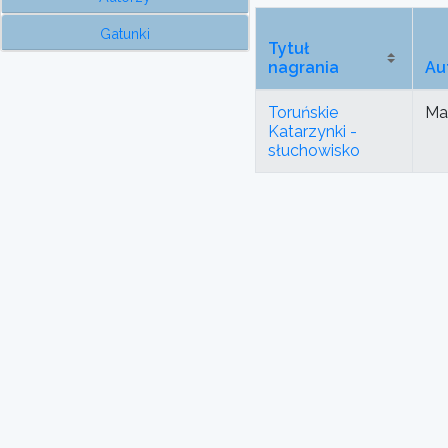
Gatunki
Tytuł
nagrania
Au
Toruńskie
Ma
Katarzynki -
słuchowisko