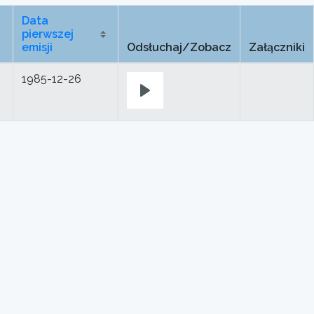
Data
pierwszej
emisji
Odsłuchaj/Zobacz
Załączniki
1985-12-26
Play