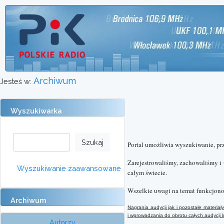
Archiwum
Jesteś w:
Wyszukiwarka
Portal umożliwia wyszukiwanie, pr
Zarejestrowaliśmy, zachowaliśmy i
Wyszukiwanie zaawansowane
całym świecie.
Wszelkie uwagi na temat funkcjono
Archiwum
Nagrania audycji jak i pozostałe materi
i wprowadzania do obrotu całych audycji
Autorzy