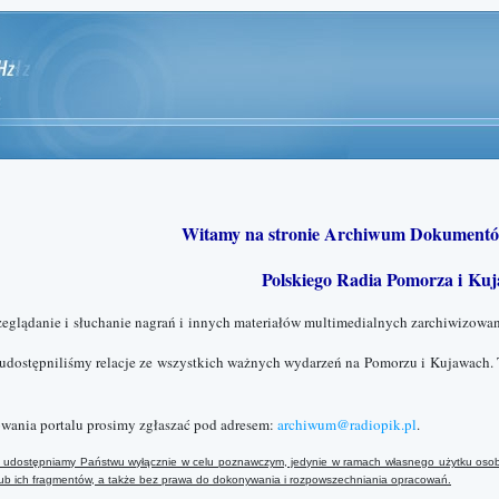
Witamy na stronie Archiwum Dokumentó
Polskiego Radia Pomorza i Kuj
zeglądanie i słuchanie nagrań i innych materiałów multimedialnych zarchiwizowan
 udostępniliśmy relacje ze wszystkich ważnych wydarzeń na Pomorzu i Kujawach. 
wania portalu prosimy zgłaszać pod adresem:
archiwum@radiopik.pl
.
ały udostępniamy Państwu wyłącznie w celu poznawczym, jedynie w ramach własnego użytku osob
 lub ich fragmentów, a także bez prawa do dokonywania i rozpowszechniania opracowań.