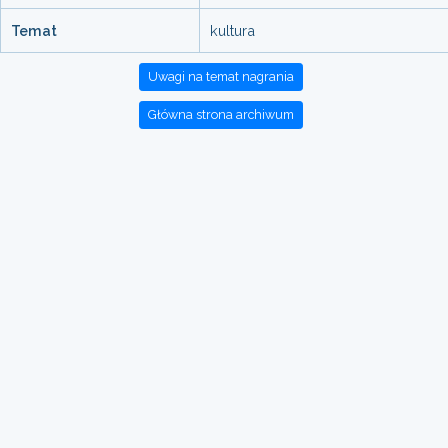
Temat
kultura
Uwagi na temat nagrania
Główna strona archiwum